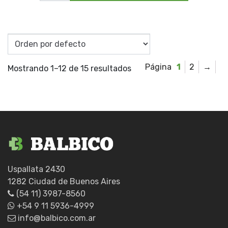
1/2'PRO
EXPER
cantidad
1
2
→
Mostrando 1–12 de 15 resultados
Uspallata 2430
1282 Ciudad de Buenos Aires
(54 11) 3987-8560
+54 9 11 5936-4999
info@balbico.com.ar