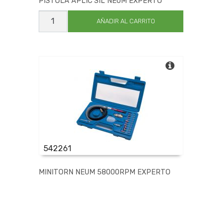
PISTOLA APLIC SIL NEUM EXPERTO
PISTOLA
APLIC
AÑADIR AL CARRITO
SIL
NEUM
EXPERTO
cantidad
542261
MINITORN NEUM 58000RPM EXPERTO