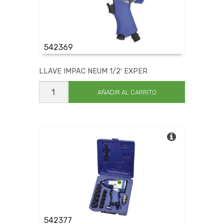
542369
LLAVE IMPAC NEUM 1/2′ EXPER
LLAVE
IMPAC
AÑADIR AL CARRITO
NEUM
1/2'
EXPER
cantidad
542377