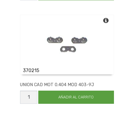
370215
UNION CAD MOT 0.404 MOD 403-9J
UNION
CAD
AÑADIR AL CARRITO
MOT
0.404
MOD
403-
9J
cantidad