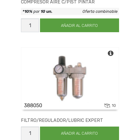
COMPRESOR AIRE C/PIST PINTAR
*10%
por
10 un.
Oferta combinable
COMPRESOR
AIRE
AÑADIR AL CARRITO
C/PIST
PINTAR
cantidad
388050
10
FILTRO/REGULADOR/LUBRIC EXPERT
FILTRO/REGULADOR/LUBRIC
EXPERT
AÑADIR AL CARRITO
cantidad