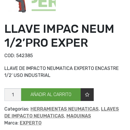
LLAVE IMPAC NEUM
1/2’PRO EXPER
COD:
542385
LLAVE DE IMPACTO NEUMATICA EXPERTO ENCASTRE
1/2′ USO INDUSTRIAL
LLAVE
AÑADIR AL CARRITO
IMPAC
NEUM
1/2'PRO
EXPER
Categorías:
HERRAMIENTAS NEUMATICAS
,
LLAVES
cantidad
DE IMPACTO NEUMATICAS
,
MAQUINAS
Marca:
EXPERTO