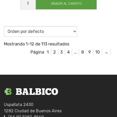
ALET
AÑADIR AL CARRITO
EXP
O/A
?
40X20
A80
cantidad
Mostrando 1–12 de 113 resultados
1
2
3
4
…
8
9
10
→
Uspallata 2430
1282 Ciudad de Buenos Aires