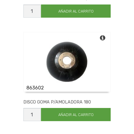
BONETE
LANA
AÑADIR AL CARRITO
EXPERTO
115
P/TALA
cantidad
863602
DISCO GOMA P/AMOLADORA 180
DISCO
GOMA
AÑADIR AL CARRITO
P/AMOLADORA
180
cantidad