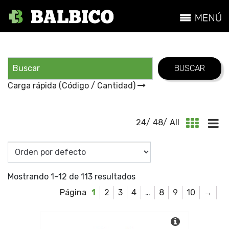
Carga rápida (Código / Cantidad)
24
/
48
/
All
Mostrando 1–12 de 113 resultados
1
2
3
4
…
8
9
10
→