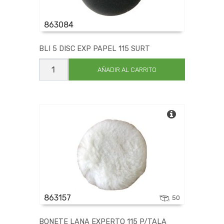
863084
BLI 5 DISC EXP PAPEL 115 SURT
BLI
5
AÑADIR AL CARRITO
DISC
EXP
PAPEL
115
SURT
cantidad
863157
50
BONETE LANA EXPERTO 115 P/TALA