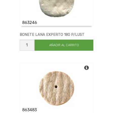
863246
BONETE LANA EXPERTO 180 P/LUST
BONETE
LANA
AÑADIR AL CARRITO
EXPERTO
180
P/LUST
cantidad
863483