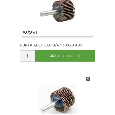
863661
PUNTA ALET EXP O/A ?30X20 A80
PUNTA
ALET
AÑADIR AL CARRITO
EXP
O/A
?
30X20
A80
cantidad