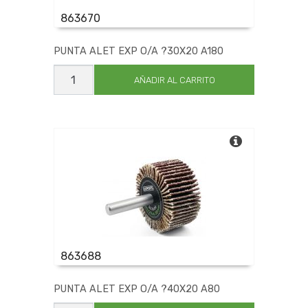
863670
PUNTA ALET EXP O/A ?30X20 A180
PUNTA
ALET
AÑADIR AL CARRITO
EXP
O/A
?
30X20
A180
cantidad
863688
PUNTA ALET EXP O/A ?40X20 A80
PUNTA