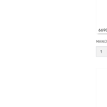
669
MANIJ
MANI
PORT
COJIN
1'
canti