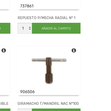
737861
REPUESTO P/MECHA RADIAL N* 1
REPUESTO
P/MECHA
O
AÑADIR AL CARRITO
RADIAL
N*
1
cantidad
906506
IBLE
GIRAMACHO T/MANDRIL NAC N*100
GIRAMACHO