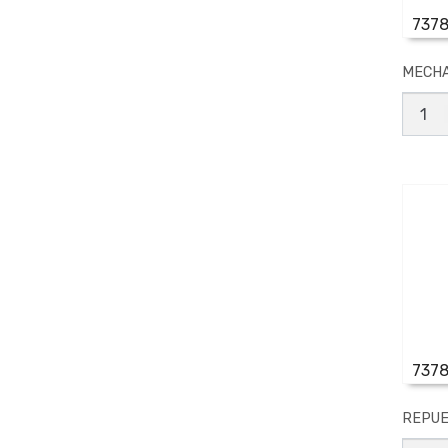
737
MECHA
MECH
RADIA
MOD
N*
1
canti
737
REPUE
REPU