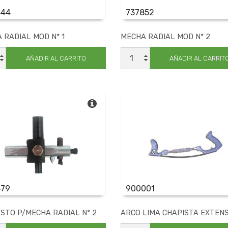
844
737852
 RADIAL MOD N* 1
MECHA RADIAL MOD N* 2
A
MECHA
L
RADIAL
AÑADIR AL CARRITO
AÑADIR AL CARRIT
MOD
N*
2
dad
cantidad
879
900001
STO P/MECHA RADIAL N* 2
ARCO LIMA CHAPISTA EXTENS
ESTO
ARCO