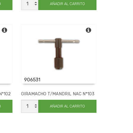
T/MANDRIL
O
AÑADIR AL CARRITO
NAC
N*100
cantidad
906531
N*102
GIRAMACHO T/MANDRIL NAC N*103
GIRAMACHO
T/MANDRIL
O
AÑADIR AL CARRITO
NAC
N*103
cantidad