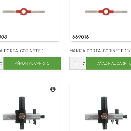
008
669016
A PORTA-COJINETE 1′
MANIJA PORTA-COJINETE 1.1/
JA
MANIJA
A-
PORTA-
AÑADIR AL CARRITO
AÑADIR AL CARRIT
ETE
COJINETE
1.1/2'
dad
cantidad