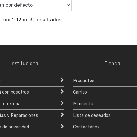
ando 1–12 de 30 resultados
Institucional
Tienda
o
Productos
á con nosotros
Carrito
 ferretería
Mi cuenta
ías y Reparaciones
Lista de deseados
a de privacidad
Contactános