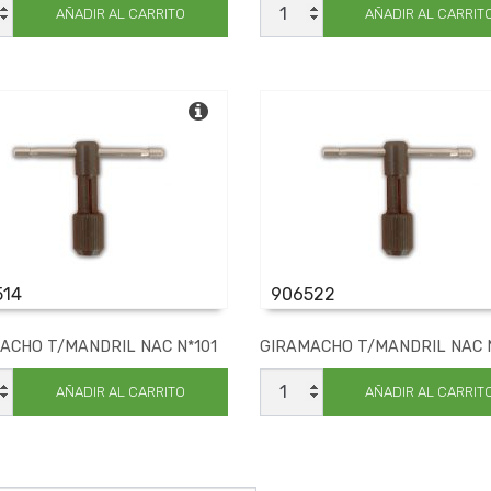
CHA
LIMA
AÑADIR AL CARRITO
AÑADIR AL CARRIT
L
CHAPISTA
EXTENSIBLE
cantidad
dad
514
906522
ACHO T/MANDRIL NAC N*101
GIRAMACHO T/MANDRIL NAC 
MACHO
GIRAMACHO
NDRIL
T/MANDRIL
AÑADIR AL CARRITO
AÑADIR AL CARRIT
NAC
N*102
dad
cantidad