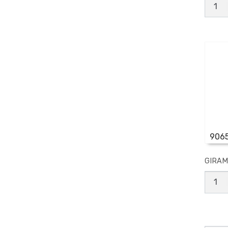
P/ME
RADIA
N*
2
canti
906
GIRAM
GIRA
T/MA
NAC
N*101
canti