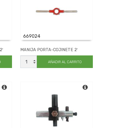
669024
2′
MANIJA PORTA-COJINETE 2′
MANIJA
PORTA-
O
AÑADIR AL CARRITO
COJINETE
2'
cantidad