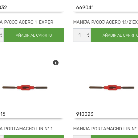
032
669041
A P/COJ ACERO 1′ EXPER
MANIJA P/COJ ACERO 1.1/2’E
JA
MANIJA
J
P/COJ
AÑADIR AL CARRITO
AÑADIR AL CARRIT
O
ACERO
1.1/2'EXPER
R
cantidad
dad
15
910023
A PORTAMACHO LIN N* 1
MANIJA PORTAMACHO LIN N* 
JA
MANIJA