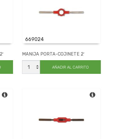
669024
2′
MANIJA PORTA-COJINETE 2′
MANIJA
PORTA-
O
AÑADIR AL CARRITO
COJINETE
2'
cantidad