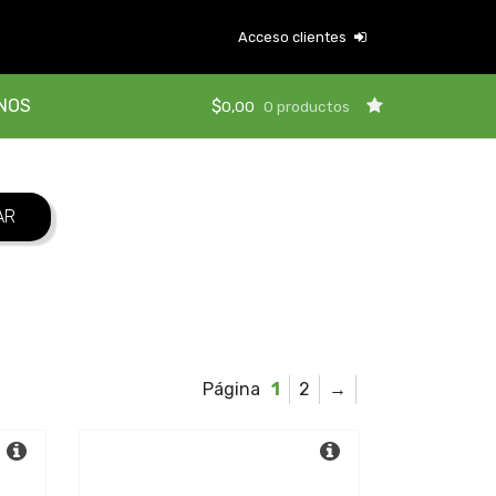
Acceso clientes
NOS
$
0,00
0 productos
1
2
→