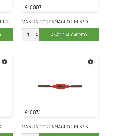
910007
XPER
MANIJA PORTAMACHO LIN N* 0
MANIJA
PORTAMACHO
O
AÑADIR AL CARRITO
LIN
N*
0
cantidad
910031
2
MANIJA PORTAMACHO LIN N* 3
MANIJA