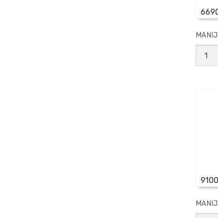
669
MANIJ
MANI
P/CO
ACER
1'
EXPE
canti
9100
MANIJ
MANI