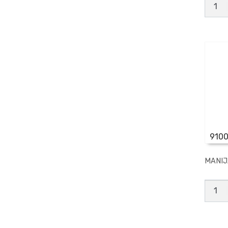
PORT
LIN
N*
1
canti
910
MANIJ
MANI
PORT
LIN
N*
4
canti