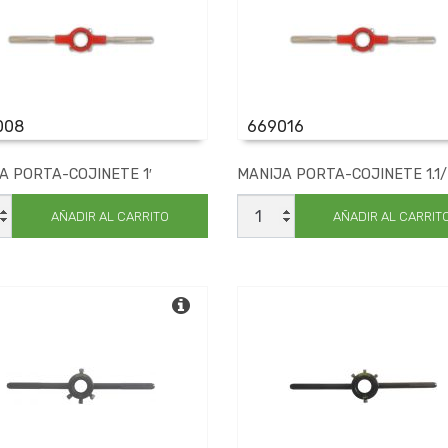
008
669016
A PORTA-COJINETE 1′
MANIJA PORTA-COJINETE 1.1/
JA
MANIJA
A-
PORTA-
AÑADIR AL CARRITO
AÑADIR AL CARRIT
ETE
COJINETE
1.1/2'
dad
cantidad