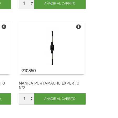
PORTAMACHO
O
AÑADIR AL CARRITO
LIN
N*
3
cantidad
910350
RTO
MANIJA PORTAMACHO EXPERTO
N*2
MANIJA
PORTAMACHO
O
AÑADIR AL CARRITO
EXPERTO
N*2
cantidad