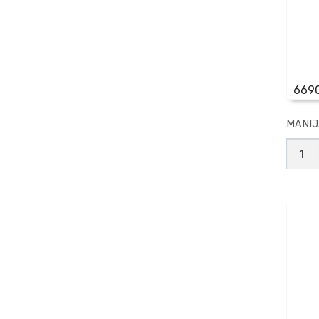
669
MANIJ
MANI
PORT
COJIN
1'
canti