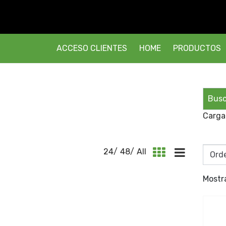
ACCESO CLIENTES
HOME
PRODUCTOS
Carga
24
/
48
/
All
Mostr