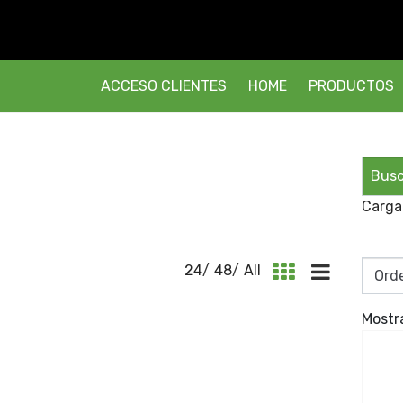
ACCESO CLIENTES
HOME
PRODUCTOS
Carga
24
/
48
/
All
Mostr