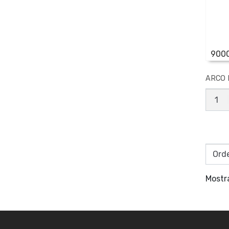
900
ARCO 
ARCO
LIMA
CHAP
EXTEN
canti
Mostr