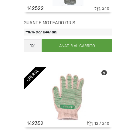
142522
240
GUANTE MOTEADO GRIS
*10%
por
240 un.
GUANTE
MOTEADO
AÑADIR AL CARRITO
GRIS
cantidad
OFERTA
142352
12 / 240