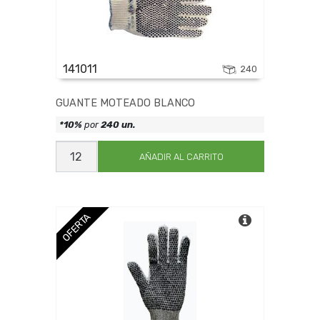
141011
240
GUANTE MOTEADO BLANCO
*10%
por
240 un.
GUANTE
MOTEADO
AÑADIR AL CARRITO
BLANCO
cantidad
OFERTA