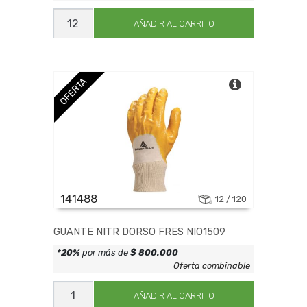
GUANTE
MOT
AÑADIR AL CARRITO
EXPERTO
INDUSTRIAL
cantidad
OFERTA
141488
12 / 120
GUANTE NITR DORSO FRES NIO1509
*20%
por más de
$ 800.000
Oferta combinable
GUANTE
NITR
AÑADIR AL CARRITO