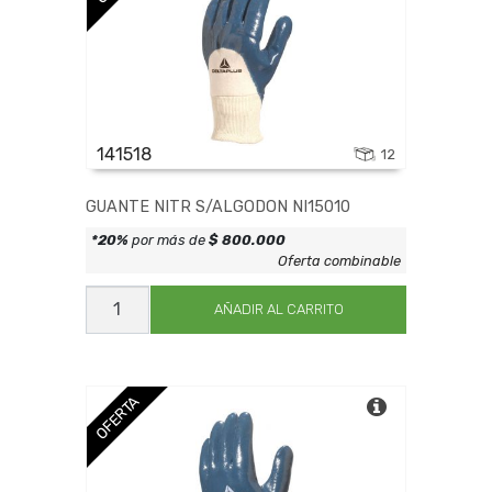
141518
12
GUANTE NITR S/ALGODON NI15010
*20%
por más de
$ 800.000
Oferta combinable
GUANTE
NITR
AÑADIR AL CARRITO
S/ALGODON
NI15010
cantidad
OFERTA