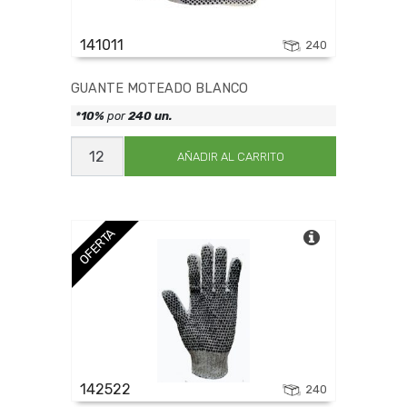
141011
240
GUANTE MOTEADO BLANCO
*10%
por
240 un.
GUANTE
MOTEADO
AÑADIR AL CARRITO
BLANCO
cantidad
OFERTA
142522
240