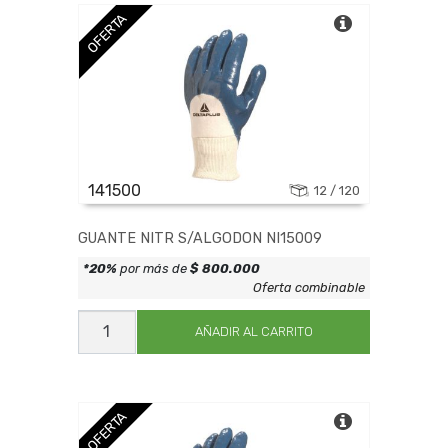
OFERTA
141500
12 / 120
GUANTE NITR S/ALGODON NI15009
*20%
por más de
$ 800.000
Oferta combinable
GUANTE
NITR
AÑADIR AL CARRITO
S/ALGODON
NI15009
cantidad
OFERTA