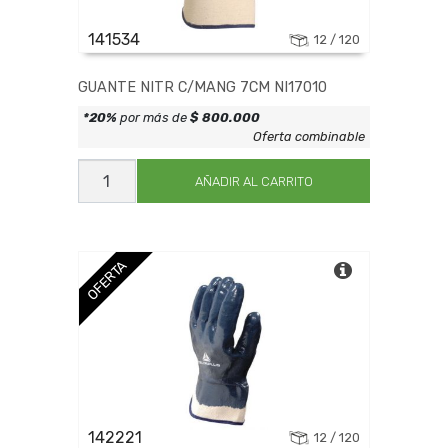
141534
12 / 120
GUANTE NITR C/MANG 7CM NI17010
*20%
por más de
$ 800.000
Oferta combinable
GUANTE
NITR
AÑADIR AL CARRITO
C/MANG
7CM
NI17010
cantidad
OFERTA
142221
12 / 120