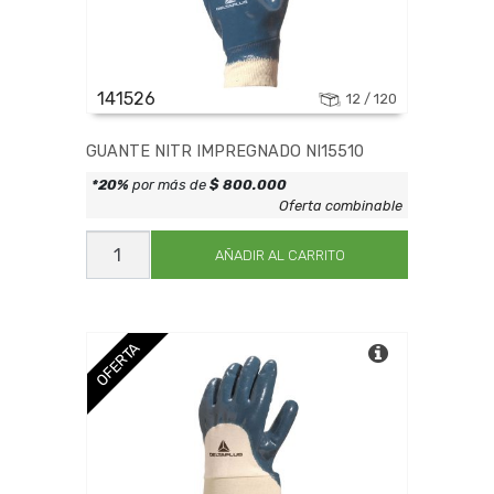
141526
12 / 120
GUANTE NITR IMPREGNADO NI15510
*20%
por más de
$ 800.000
Oferta combinable
GUANTE
NITR
AÑADIR AL CARRITO
IMPREGNADO
NI15510
cantidad
OFERTA