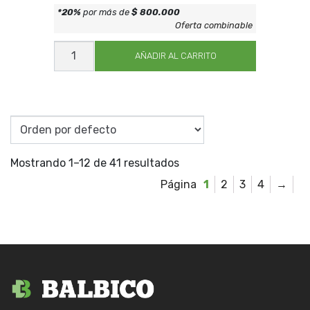
*20%
por más de
$ 800.000
Oferta combinable
GUANTE
NITR
AÑADIR AL CARRITO
PESADO
AZ
NI17510
cantidad
Mostrando 1–12 de 41 resultados
1
2
3
4
→