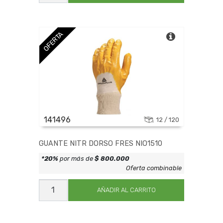
DORSO
FRES
NIO1509
cantidad
OFERTA
141496
12 / 120
GUANTE NITR DORSO FRES NIO1510
*20%
por más de
$ 800.000
Oferta combinable
GUANTE
NITR
AÑADIR AL CARRITO
DORSO
FRES
NIO1510
cantidad