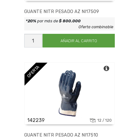
GUANTE NITR PESADO AZ NI17509
*20%
por más de
$ 800.000
Oferta combinable
GUANTE
NITR
AÑADIR AL CARRITO
PESADO
AZ
NI17509
cantidad
OFERTA
142239
12 / 120
GUANTE NITR PESADO AZ NI17510