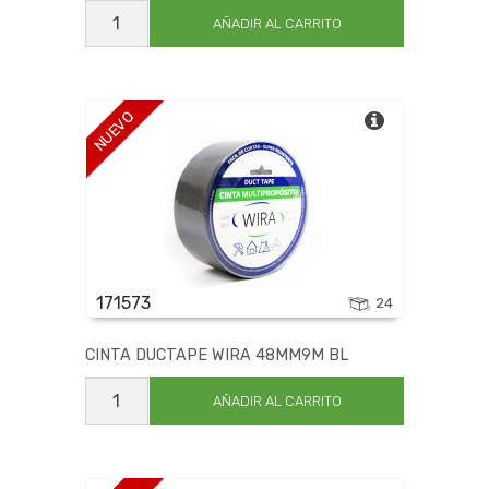
CINTA
DUCTAPE
AÑADIR AL CARRITO
WIRA
48MM9M
AMA
cantidad
NUEVO
171573
24
CINTA DUCTAPE WIRA 48MM9M BL
CINTA
DUCTAPE
AÑADIR AL CARRITO
WIRA
48MM9M
BL
cantidad