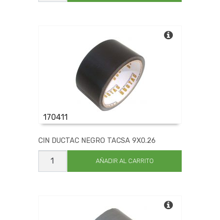
TACSA
9X0.26
cantidad
170411
CIN DUCTAC NEGRO TACSA 9X0.26
CIN
DUCTAC
AÑADIR AL CARRITO
NEGRO
TACSA
9X0.26
cantidad