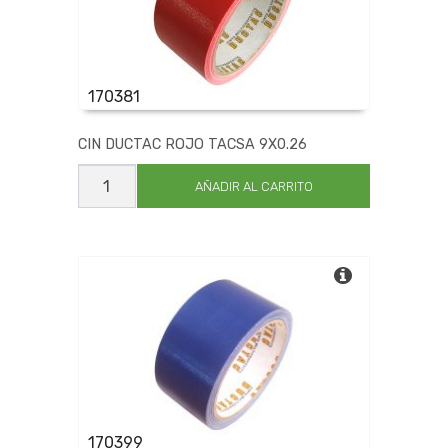
170381
CIN DUCTAC ROJO TACSA 9X0.26
CIN
DUCTAC
AÑADIR AL CARRITO
ROJO
TACSA
9X0.26
cantidad
170399