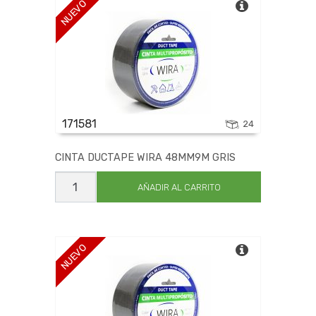
NUEVO
171581
24
CINTA DUCTAPE WIRA 48MM9M GRIS
CINTA
DUCTAPE
AÑADIR AL CARRITO
WIRA
48MM9M
GRIS
cantidad
NUEVO