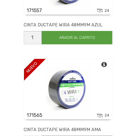
171557
24
CINTA DUCTAPE WIRA 48MM9M AZUL
CINTA
DUCTAPE
AÑADIR AL CARRITO
WIRA
48MM9M
AZUL
cantidad
NUEVO
171565
24
CINTA DUCTAPE WIRA 48MM9M AMA