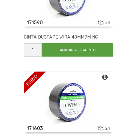
171590
24
CINTA DUCTAPE WIRA 48MM9M NG
CINTA
DUCTAPE
AÑADIR AL CARRITO
WIRA
48MM9M
NG
cantidad
NUEVO
171603
24