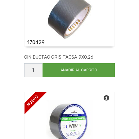
170429
CIN DUCTAC GRIS TACSA 9X0.26
CIN
DUCTAC
AÑADIR AL CARRITO
GRIS
TACSA
9X0.26
cantidad
NUEVO