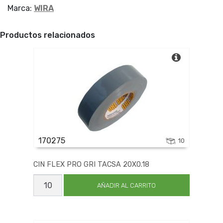
Marca:
WIRA
Productos relacionados
170275
10
CIN FLEX PRO GRI TACSA 20X0.18
CIN
FLEX
AÑADIR AL CARRITO
PRO
GRI
TACSA
20X0.18