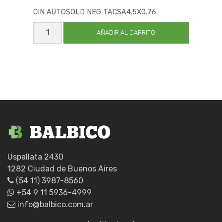
CIN AUTOSOLD NEG TACSA4.5X0.76
CIN
AUTOSOLD
AÑADIR AL CARRITO
NEG
TACSA4.5X0.76
cantidad
Uspallata 2430
1282 Ciudad de Buenos Aires
(54 11) 3987-8560
+54 9 11 5936-4999
info@balbico.com.ar