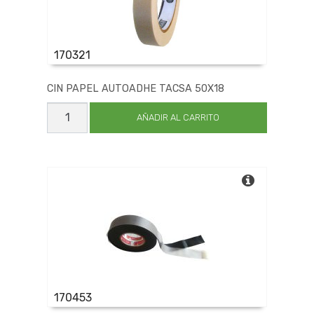
170321
CIN PAPEL AUTOADHE TACSA 50X18
CIN
PAPEL
AÑADIR AL CARRITO
AUTOADHE
TACSA
50X18
cantidad
170453