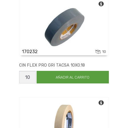
cantidad
170232
10
CIN FLEX PRO GRI TACSA 10X0.18
CIN
FLEX
AÑADIR AL CARRITO
PRO
GRI
TACSA
10X0.18
cantidad