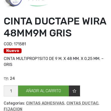
CINTA DUCTAPE WIRA
48MM9M GRIS
COD:
171581
Nuevo
CINTA MULTIPROP?SITO DE 9 M. X 48 MM. X 0,25 MM. –
GRIS
24
CINTA
AÑADIR AL CARRITO
DUCTAPE
WIRA
48MM9M
GRIS
Categorías:
CINTAS ADHESIVAS
,
CINTAS DUCTAC
,
cantidad
FIJACION