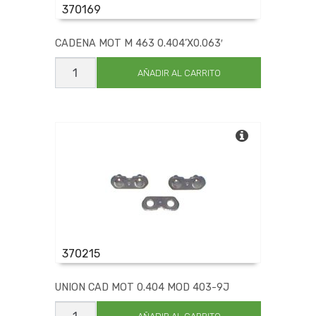
THREE FILES
370169
TORIANO
TOTH
CADENA MOT M 463 0.404’X0.063′
UNIKRAFTS
CADENA
MOT
AÑADIR AL CARRITO
URANGA
M
VALLORBE
463
0.404'X0.063'
VILLA
cantidad
VULCANO
WIRA
370215
UNION CAD MOT 0.404 MOD 403-9J
UNION