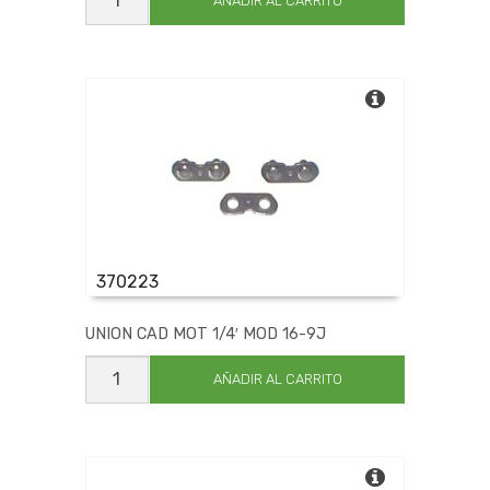
CAD
AÑADIR AL CARRITO
MOT
0.404
MOD
403-
9J
cantidad
370223
UNION CAD MOT 1/4′ MOD 16-9J
UNION
CAD
AÑADIR AL CARRITO
MOT
1/4'
MOD
16-
9J
cantidad