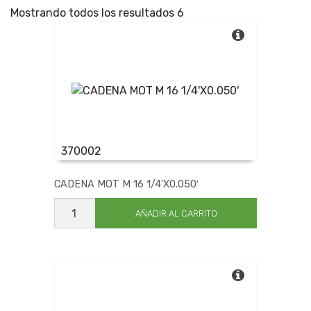
ESLINGAR
Mostrando todos los resultados 6
ESSEX
EVEL
EXPERTO
EXTRAPOL
EZETA
FADAC
FEMUCAL
FISCHER
370002
FREEMANS
H Y G
CADENA MOT M 16 1/4’X0.050′
HELIOS
CADENA
HERRAMAR
MOT
AÑADIR AL CARRITO
M
HORO
16
HUALA
1/4'X0.050'
cantidad
INCOLMA
JG
KRYLON