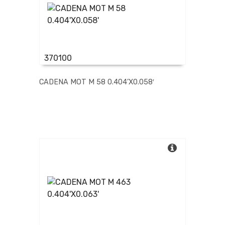
LIN
MAX
MUNDIAL
OLFA
ONWARD
370100
OTROS
PNT
CADENA MOT M 58 0.404’X0.058′
PROTOOLS
RAPID
RAVAT
RERAR
SABRE TEXTRON
SANOGA
SANTA JUANA
SIN PAR
SOMET
SONDA OPAL
TACSA
TAPARIA