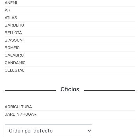
ANEMI
AR
ATLAS
BARBERO
BELLOTA
BIASSONI
BOMFIO
CALABRO
CANDAMIO
CELESTAL
CIRIRI
CORTRIFIL
Oficios
DACALOR
DAESAN
AGRICULTURA
DELTA PLUS
JARDIN /HOGAR
DIAMANTE
EL ABUELO
EL ROBLE
ESKILSTUNA