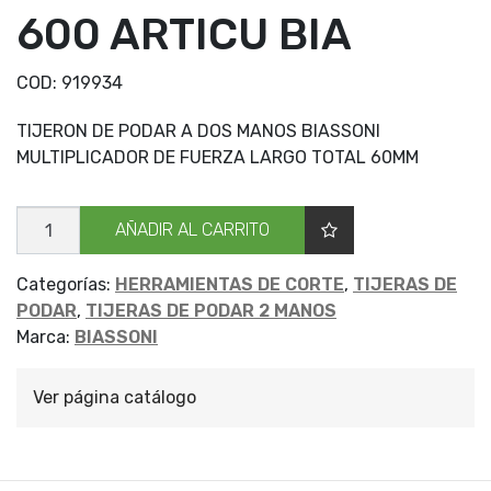
600 ARTICU BIA
COD:
919934
TIJERON DE PODAR A DOS MANOS BIASSONI
MULTIPLICADOR DE FUERZA LARGO TOTAL 60MM
TIJ
AÑADIR AL CARRITO
PODAR
2
MAN
600
Categorías:
HERRAMIENTAS DE CORTE
,
TIJERAS DE
ARTICU
PODAR
,
TIJERAS DE PODAR 2 MANOS
BIA
cantidad
Marca:
BIASSONI
Ver página catálogo