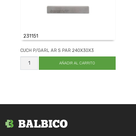
231151
CUCH P/GARL AR S PAR 240X30X3
CUCH
P/GARL
AÑADIR AL CARRITO
AR
S
PAR
240X30X3
cantidad