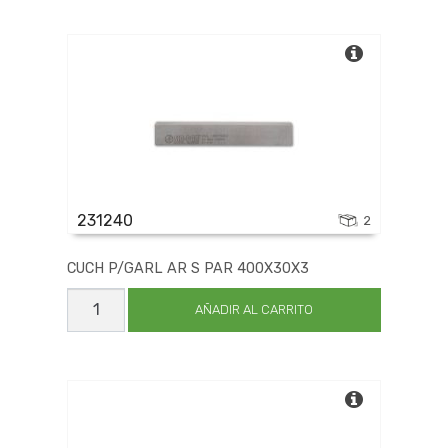
PAR
160X30X3
cantidad
231240
2
CUCH P/GARL AR S PAR 400X30X3
CUCH
P/GARL
AÑADIR AL CARRITO
AR
S
PAR
400X30X3
cantidad