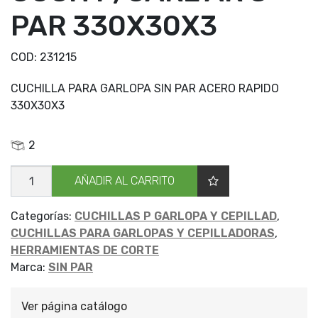
PAR 330X30X3
COD:
231215
CUCHILLA PARA GARLOPA SIN PAR ACERO RAPIDO
330X30X3
2
CUCH
AÑADIR AL CARRITO
P/GARL
AR
S
PAR
Categorías:
CUCHILLAS P GARLOPA Y CEPILLAD
,
330X30X3
CUCHILLAS PARA GARLOPAS Y CEPILLADORAS
,
cantidad
HERRAMIENTAS DE CORTE
Marca:
SIN PAR
Ver página catálogo