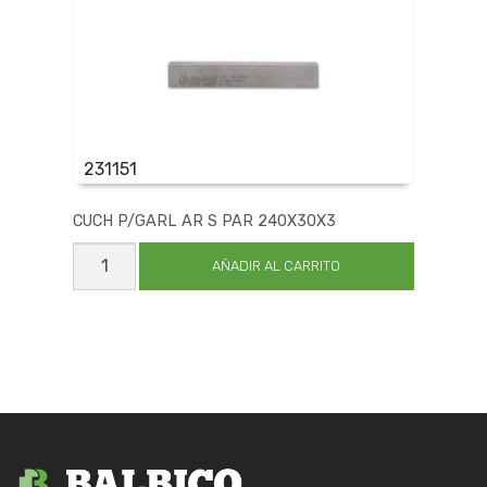
231151
CUCH P/GARL AR S PAR 240X30X3
CUCH
P/GARL
AÑADIR AL CARRITO
AR
S
PAR
240X30X3
cantidad