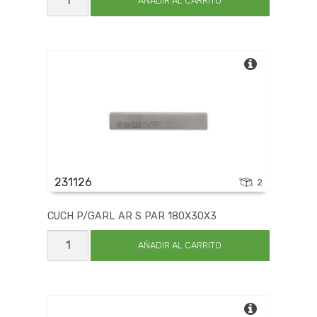
P/GARL
AÑADIR AL CARRITO
AR
S
PAR
320X30X3
cantidad
231126
2
CUCH P/GARL AR S PAR 180X30X3
CUCH
P/GARL
AÑADIR AL CARRITO
AR
S
PAR
180X30X3
cantidad