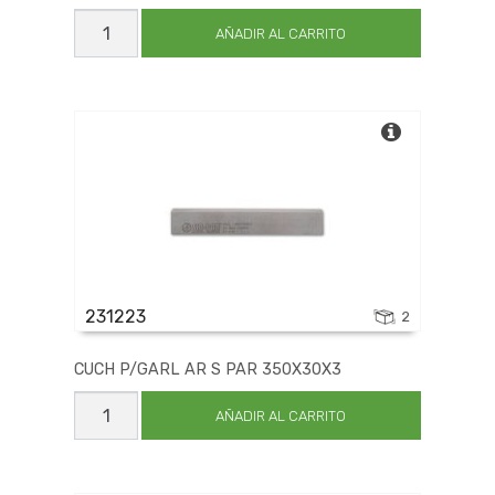
CUCH
P/GARL
AÑADIR AL CARRITO
AR
S
PAR
330X30X3
cantidad
231223
2
CUCH P/GARL AR S PAR 350X30X3
CUCH
P/GARL
AÑADIR AL CARRITO
AR
S
PAR
350X30X3