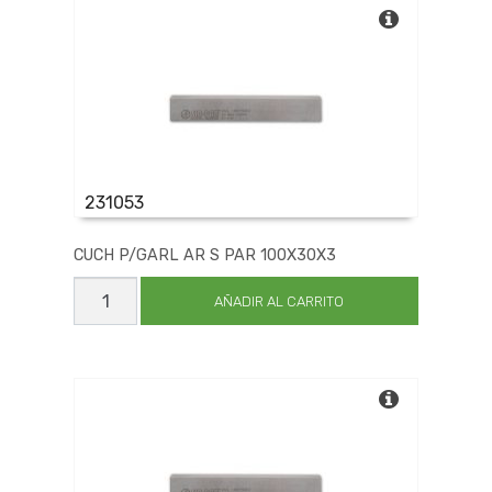
cantidad
231053
CUCH P/GARL AR S PAR 100X30X3
CUCH
P/GARL
AÑADIR AL CARRITO
AR
S
PAR
100X30X3
cantidad