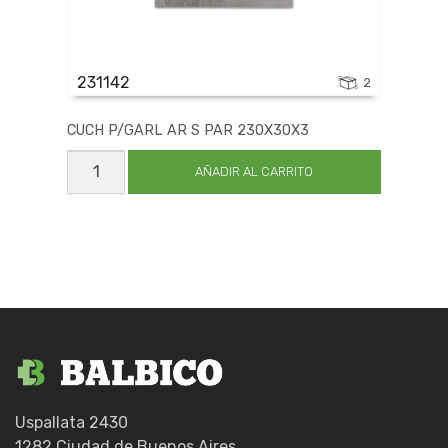
231142
2
CUCH P/GARL AR S PAR 230X30X3
CUCH
P/GARL
AÑADIR AL CARRITO
AR
S
PAR
230X30X3
cantidad
Uspallata 2430
1282 Ciudad de Buenos Aires