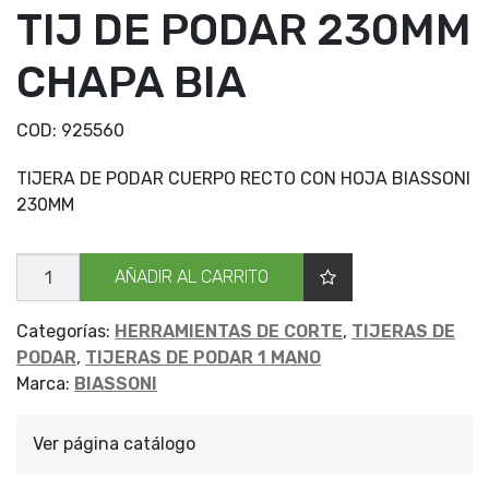
TIJ DE PODAR 230MM
CHAPA BIA
COD:
925560
TIJERA DE PODAR CUERPO RECTO CON HOJA BIASSONI
230MM
TIJ
AÑADIR AL CARRITO
DE
PODAR
230MM
CHAPA
Categorías:
HERRAMIENTAS DE CORTE
,
TIJERAS DE
BIA
PODAR
,
TIJERAS DE PODAR 1 MANO
cantidad
Marca:
BIASSONI
Ver página catálogo