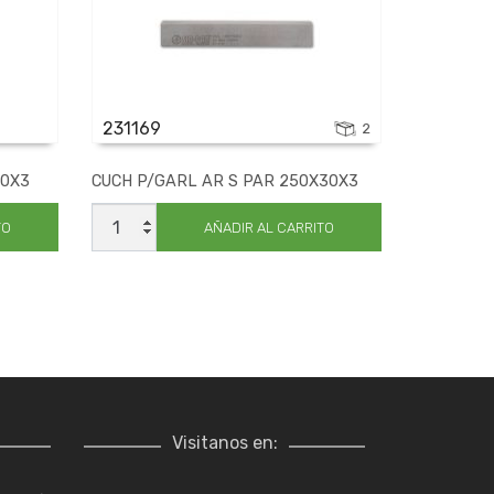
231169
2
30X3
CUCH P/GARL AR S PAR 250X30X3
CUCH
P/GARL
TO
AÑADIR AL CARRITO
AR
S
PAR
250X30X3
cantidad
Visitanos en: