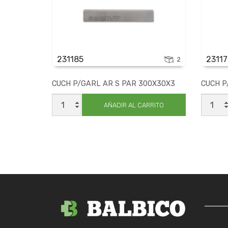
231185
23117
2
CUCH P/GARL AR S PAR 300X30X3
CUCH P
CUCH
CUCH
P/GARL
P/GAR
AÑADIR AL CARRITO
AR
AR
S
S
PAR
PAR
300X30X3
260X3
cantidad
cantid