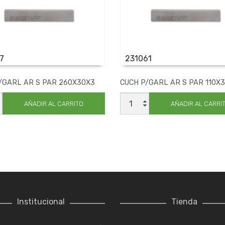
7
231061
/GARL AR S PAR 260X30X3
CUCH P/GARL AR S PAR 110X
CUCH
L
P/GARL
AÑADIR AL CARRITO
AÑADIR AL CARRI
AR
S
PAR
0X3
110X30X3
ad
cantidad
Institucional
Tienda