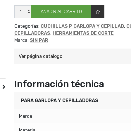
CUCH
AÑADIR AL CARRITO
P/GARL
AR
S
PAR
Categorías:
CUCHILLAS P GARLOPA Y CEPILLAD
,
C
170X30X3
CEPILLADORAS
,
HERRAMIENTAS DE CORTE
cantidad
Marca:
SIN PAR
Ver página catálogo
Información técnica
PARA GARLOPA Y CEPILLADORAS
Marca
Material