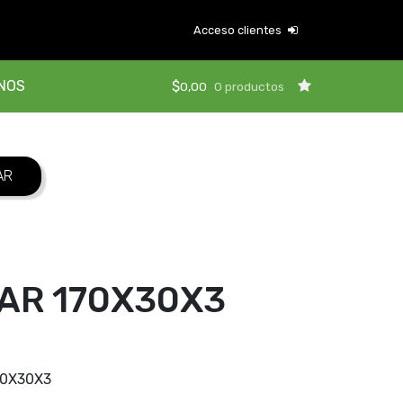
Acceso clientes
NOS
$
0,00
0 productos
PAR 170X30X3
70X30X3