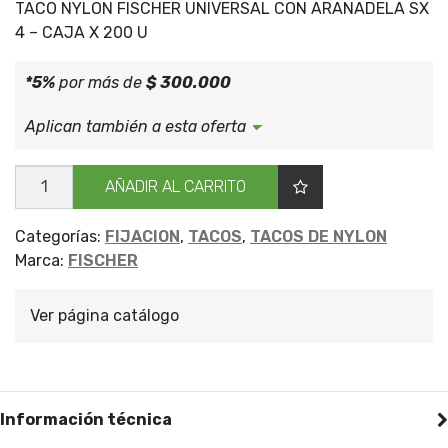
TACO NYLON FISCHER UNIVERSAL CON ARANADELA SX
4 – CAJA X 200 U
*5%
por más de
$ 300.000
Aplican también a esta oferta
TACO
AÑADIR AL CARRITO
NYLON
FISCHER
SX
4
Categorías:
FIJACION
,
TACOS
,
TACOS DE NYLON
X200
Marca:
FISCHER
cantidad
Ver página catálogo
Información técnica