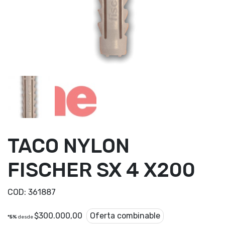
TACO NYLON
FISCHER SX 4 X200
COD:
361887
$
300.000,00
Oferta combinable
*5%
desde