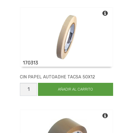
48X100
cantidad
170313
CIN PAPEL AUTOADHE TACSA 50X12
CIN
PAPEL
AÑADIR AL CARRITO
AUTOADHE
TACSA
50X12
cantidad