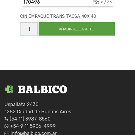
170496
6 / 36
CIN EMPAQUE TRANS TACSA 48X 40
CIN
EMPAQUE
AÑADIR AL CARRITO
TRANS
TACSA
48X
40
cantidad
Uspallata 2430
1282 Ciudad de Buenos Aires
(54 11) 3987-8560
+54 9 11 5936-4999
info@balbico.com.ar