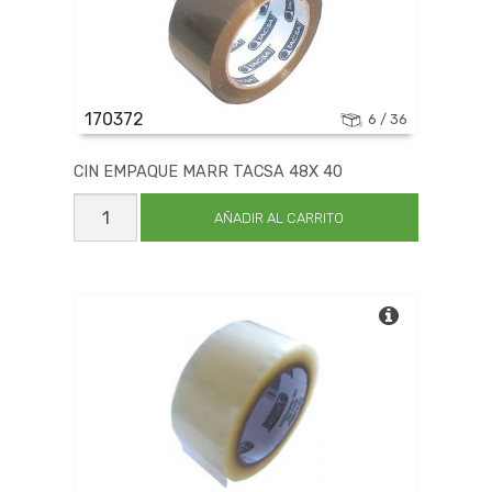
170372
6 / 36
CIN EMPAQUE MARR TACSA 48X 40
CIN
EMPAQUE
AÑADIR AL CARRITO
MARR
TACSA
48X
40
cantidad