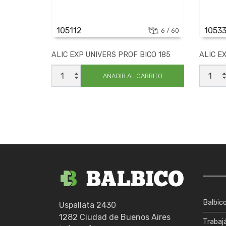
105112
1053
6 / 60
ALIC EXP UNIVERS PROF BICO 185
ALIC E
ALIC
ALIC
EXP
EXP
AÑADIR AL CARRITO
UNIVERS
CHATO
PROF
INDUS
BICO
CR-
185
V
cantidad
160
cantid
Balbic
Uspallata 2430
1282 Ciudad de Buenos Aires
Trabaj