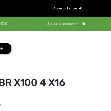
Acceso clientes
NOS
$
0,00
0 productos
R X100 4 X16
6