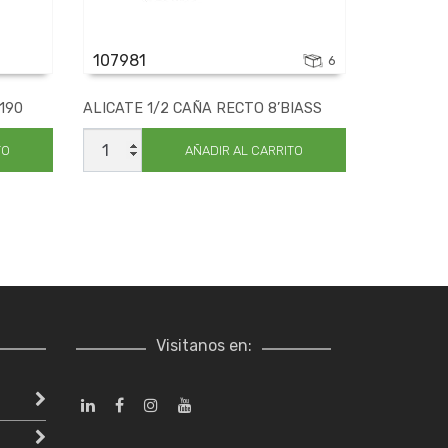
107981
6
190
ALICATE 1/2 CAÑA RECTO 8’BIASS
ALICATE
1/2
TO
AÑADIR AL CARRITO
CAÑA
RECTO
8'BIASS
cantidad
Visitanos en: