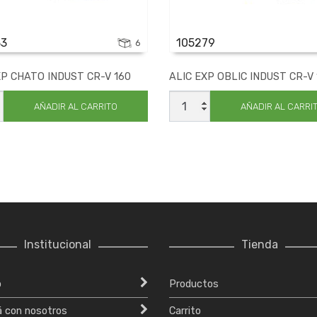
33
105279
6
XP CHATO INDUST CR-V 160
ALIC EXP OBLIC INDUST CR-V 
ALIC
EXP
AÑADIR AL CARRITO
AÑADIR AL CARRI
OBLIC
T
INDUST
CR-
V
190
ad
cantidad
Institucional
Tienda
o
Productos
á con nosotros
Carrito