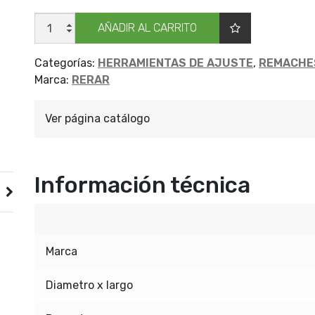
REMACHE
AÑADIR AL CARRITO
RERAR
SOBR
X100
4
Categorías:
HERRAMIENTAS DE AJUSTE
,
REMACHE
X16
Marca:
RERAR
cantidad
Ver página catálogo
Información técnica
Marca
Diametro x largo