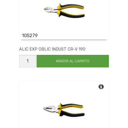
105279
ALIC EXP OBLIC INDUST CR-V 190
ALIC
EXP
AÑADIR AL CARRITO
OBLIC
INDUST
CR-
V
190
cantidad