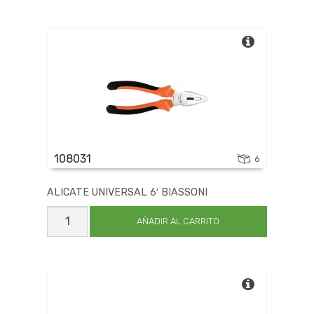
INDUST
CR-
V
145
cantidad
108031
6
ALICATE UNIVERSAL 6′ BIASSONI
ALICATE
UNIVERSAL
AÑADIR AL CARRITO
6'
BIASSONI
cantidad