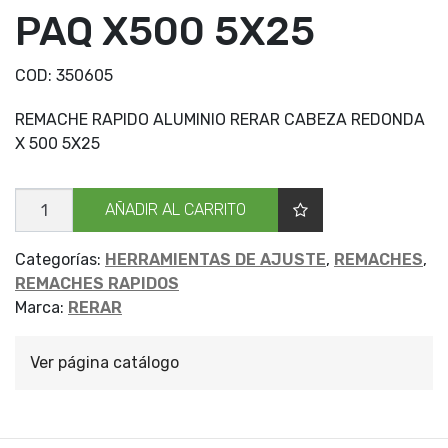
PAQ X500 5X25
COD:
350605
REMACHE RAPIDO ALUMINIO RERAR CABEZA REDONDA
X 500 5X25
REMACHE
AÑADIR AL CARRITO
CAB
RED
PAQ
X500
Categorías:
HERRAMIENTAS DE AJUSTE
,
REMACHES
,
5X25
REMACHES RAPIDOS
cantidad
Marca:
RERAR
Ver página catálogo