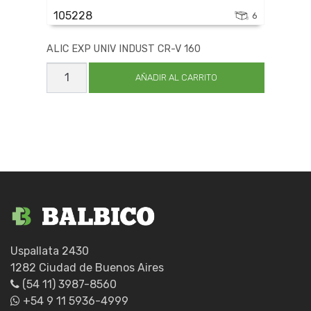
105228
6
ALIC EXP UNIV INDUST CR-V 160
ALIC
EXP
AÑADIR AL CARRITO
UNIV
INDUST
CR-
V
160
cantidad
Uspallata 2430
1282 Ciudad de Buenos Aires
(54 11) 3987-8560
+54 9 11 5936-4999