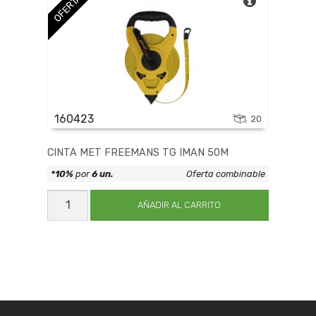
OFERTA
160423
20
CINTA MET FREEMANS TG IMAN 50M
*10%
por
6 un.
Oferta combinable
CINTA
MET
AÑADIR AL CARRITO
FREEMANS
TG
IMAN
50M
cantidad