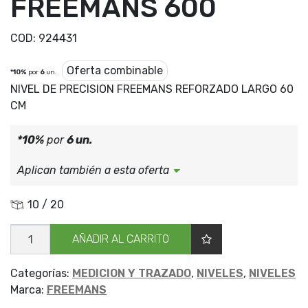
FREEMANS 600
COD:
924431
Oferta combinable
*10%
por
6
un.
NIVEL DE PRECISION FREEMANS REFORZADO LARGO 60
CM
*10%
por
6 un.
Aplican también a esta oferta
10 / 20
NIVEL
AÑADIR AL CARRITO
ALUM/REFOR
FREEMANS
600
cantidad
Categorías:
MEDICION Y TRAZADO
,
NIVELES
,
NIVELES
Marca:
FREEMANS