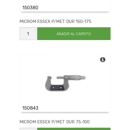
150380
MICROM ESSEX P/MET DUR 150-175
MICROM
ESSEX
AÑADIR AL CARRITO
P/MET
DUR
150-
175
cantidad
150843
MICROM ESSEX P/MET DUR 75-100
MICROM