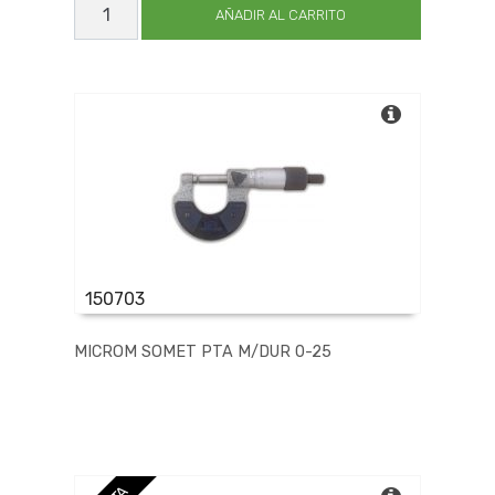
ESSEX
AÑADIR AL CARRITO
P/MET
DUR
75-
100
cantidad
150703
MICROM SOMET PTA M/DUR 0-25