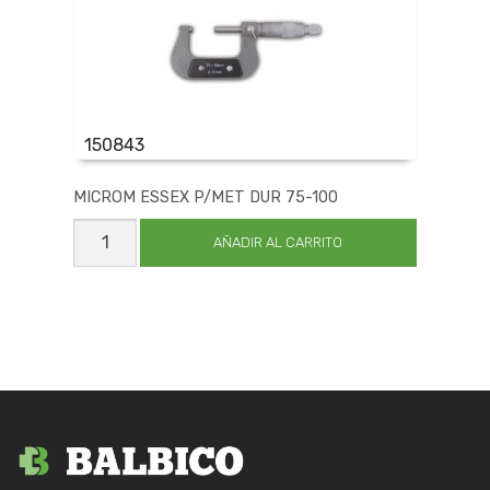
150843
MICROM ESSEX P/MET DUR 75-100
MICROM
ESSEX
AÑADIR AL CARRITO
P/MET
DUR
75-
100
cantidad