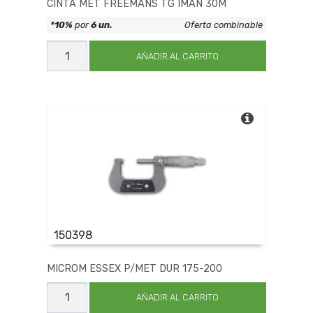
CINTA MET FREEMANS TG IMAN 30M
*10%
por
6 un.
Oferta combinable
CINTA
MET
AÑADIR AL CARRITO
FREEMANS
TG
IMAN
30M
cantidad
150398
MICROM ESSEX P/MET DUR 175-200
MICROM
ESSEX
AÑADIR AL CARRITO
P/MET