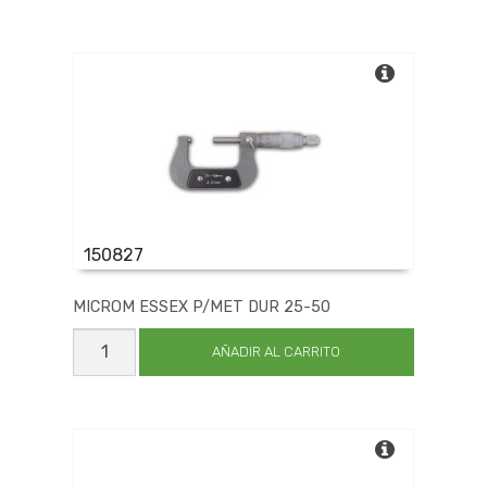
DUR
175-
200
cantidad
150827
MICROM ESSEX P/MET DUR 25-50
MICROM
ESSEX
AÑADIR AL CARRITO
P/MET
DUR
25-
50
cantidad