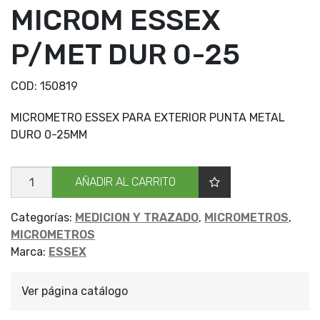
MICROM ESSEX
P/MET DUR 0-25
COD:
150819
MICROMETRO ESSEX PARA EXTERIOR PUNTA METAL
DURO 0-25MM
MICROM
AÑADIR AL CARRITO
ESSEX
P/MET
DUR
0-
Categorías:
MEDICION Y TRAZADO
,
MICROMETROS
,
25
MICROMETROS
cantidad
Marca:
ESSEX
Ver página catálogo