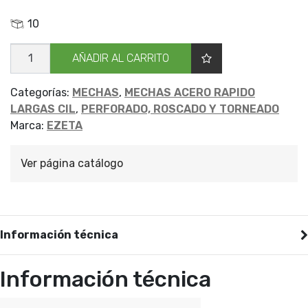
10
MECHA
AÑADIR AL CARRITO
CILIND
LARGA
EZETA
6.25
Categorías:
MECHAS
,
MECHAS ACERO RAPIDO
cantidad
LARGAS CIL
,
PERFORADO, ROSCADO Y TORNEADO
Marca:
EZETA
Ver página catálogo
Información técnica
Información técnica