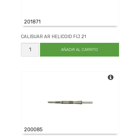
201871
CALISUAR AR HELICOID FIJ 21
CALISUAR
AR
AÑADIR AL CARRITO
HELICOID
FIJ
21
cantidad
200085