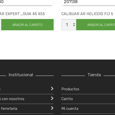
40
201138
AR EXPERT_GUIA 45 X55
CALISUAR AR HELICOID FIJ 5
UAR
CALISUAR
T_GUIA
AR
AÑADIR AL CARRITO
AÑADIR AL CARRI
HELICOID
FIJ
ad
5
cantidad
Institucional
Tienda
o
Productos
á con nosotros
Carrito
 ferretería
Mi cuenta