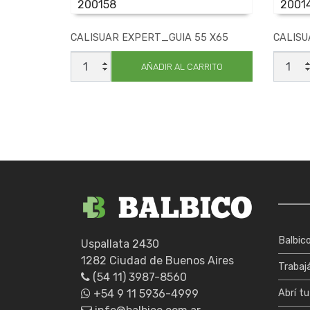
200158
2001
CALISUAR EXPERT_GUIA 55 X65
CALISU
CALISUAR
CALIS
EXPERT_GUIA
EXPER
AÑADIR AL CARRITO
55
45
X65
X55
cantidad
cantid
Balbic
Uspallata 2430
1282 Ciudad de Buenos Aires
Trabaj
(54 11) 3987-8560
+54 9 11 5936-4999
Abrí tu