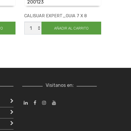
200123
CALISUAR EXPERT_GUIA 7 X 8
CALISUAR
EXPERT_GUIA
TO
AÑADIR AL CARRITO
7
X
8
cantidad
Visitanos en: