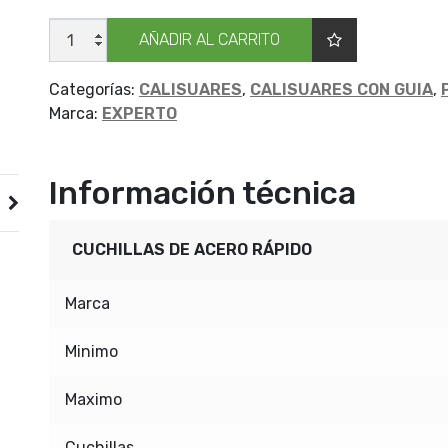
CALISUAR
AÑADIR AL CARRITO
EXPERT_GUIA
11
X12
cantidad
Categorías:
CALISUARES
,
CALISUARES CON GUIA
,
Marca:
EXPERTO
Información técnica
CUCHILLAS DE ACERO RÁPIDO
Marca
Minimo
Maximo
Cuchillas