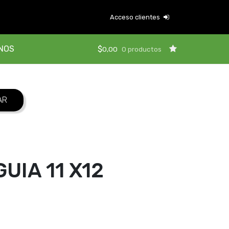
Acceso clientes
NOS
$
0,00
0 productos
UIA 11 X12