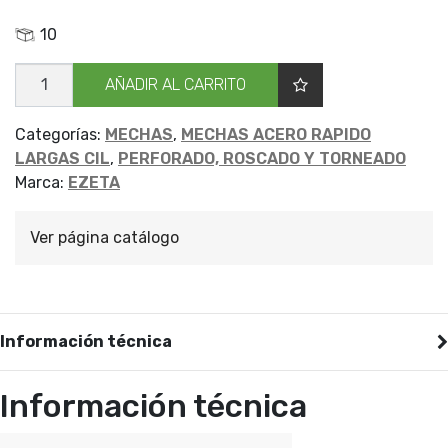
10
MECHA
AÑADIR AL CARRITO
CILIND
LARGA
EZETA
5.5
Categorías:
MECHAS
,
MECHAS ACERO RAPIDO
cantidad
LARGAS CIL
,
PERFORADO, ROSCADO Y TORNEADO
Marca:
EZETA
Ver página catálogo
Información técnica
Información técnica