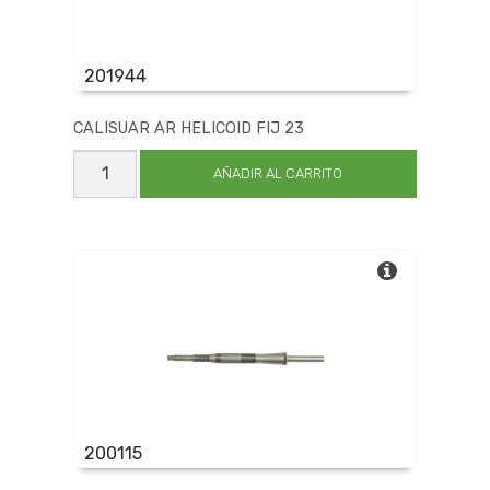
201944
CALISUAR AR HELICOID FIJ 23
CALISUAR
AR
AÑADIR AL CARRITO
HELICOID
FIJ
23
cantidad
200115