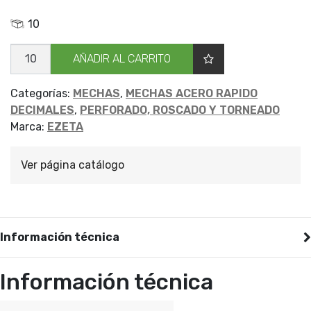
10
MECHA
AÑADIR AL CARRITO
CILIND
DECIM
EZETA
1.7
Categorías:
MECHAS
,
MECHAS ACERO RAPIDO
cantidad
DECIMALES
,
PERFORADO, ROSCADO Y TORNEADO
Marca:
EZETA
Ver página catálogo
Información técnica
Información técnica