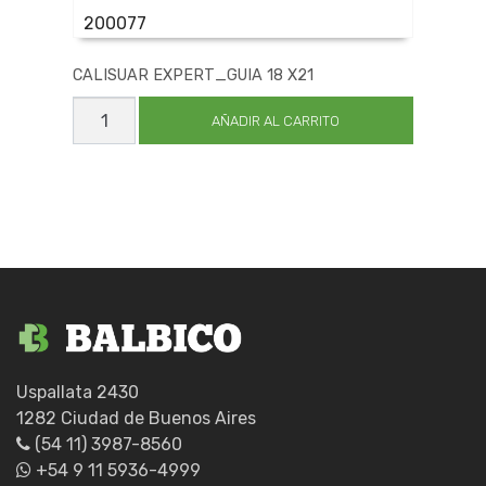
200077
CALISUAR EXPERT_GUIA 18 X21
CALISUAR
EXPERT_GUIA
AÑADIR AL CARRITO
18
X21
cantidad
Uspallata 2430
1282 Ciudad de Buenos Aires
(54 11) 3987-8560
+54 9 11 5936-4999