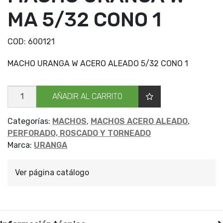
MA 5/32 CONO 1
COD:
600121
MACHO URANGA W ACERO ALEADO 5/32 CONO 1
MACHO
AÑADIR AL CARRITO
URANGA
W
MA
5/32
Categorías:
MACHOS
,
MACHOS ACERO ALEADO
,
CONO
PERFORADO, ROSCADO Y TORNEADO
1
cantidad
Marca:
URANGA
Ver página catálogo