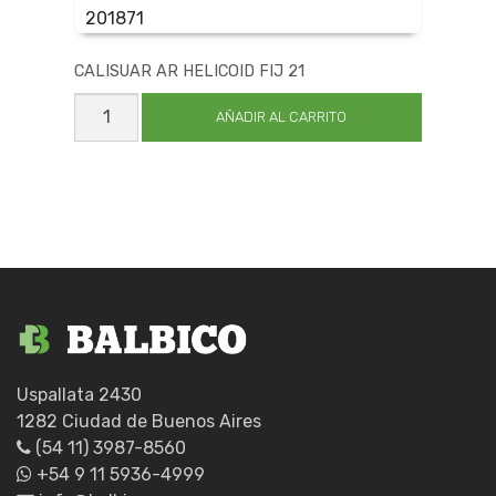
201871
CALISUAR AR HELICOID FIJ 21
CALISUAR
AR
AÑADIR AL CARRITO
HELICOID
FIJ
21
cantidad
Uspallata 2430
1282 Ciudad de Buenos Aires
(54 11) 3987-8560
+54 9 11 5936-4999