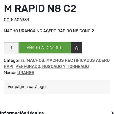
M RAPID N8 C2
COD:
606383
MACHO URANGA NC ACERO RAPIDO N8 CONO 2
MACHO
AÑADIR AL CARRITO
URANGA
NC
M
RAPID
Categorías:
MACHOS
,
MACHOS RECTIFICADOS ACERO
N8
RAPI
,
PERFORADO, ROSCADO Y TORNEADO
C2
cantidad
Marca:
URANGA
Ver página catálogo
Información técnica