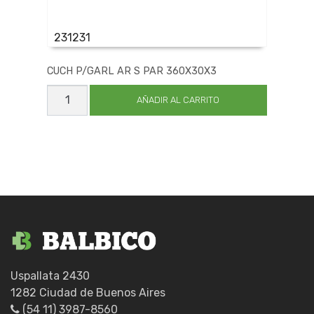
231231
CUCH P/GARL AR S PAR 360X30X3
CUCH
P/GARL
AÑADIR AL CARRITO
AR
S
PAR
360X30X3
cantidad
Uspallata 2430
1282 Ciudad de Buenos Aires
(54 11) 3987-8560