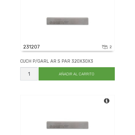
231207
2
CUCH P/GARL AR S PAR 320X30X3
CUCH
P/GARL
AÑADIR AL CARRITO
AR
S
PAR
320X30X3
cantidad