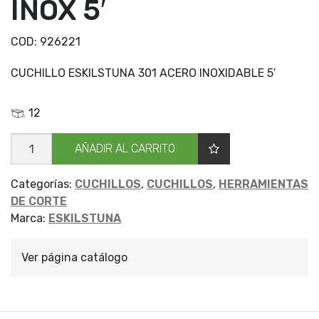
INOX 5′
COD:
926221
CUCHILLO ESKILSTUNA 301 ACERO INOXIDABLE 5′
12
CUCHILLO
AÑADIR AL CARRITO
ESKILS
301
INOX
5'
Categorías:
CUCHILLOS
,
CUCHILLOS
,
HERRAMIENTAS
cantidad
DE CORTE
Marca:
ESKILSTUNA
Ver página catálogo