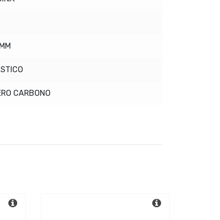
0MM
STICO
ERO CARBONO