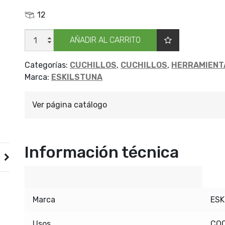
12
CUCHILLO
AÑADIR AL CARRITO
ESKILS
174
PLAS
100MM
Categorías:
CUCHILLOS
,
CUCHILLOS
,
HERRAMIENT
cantidad
Marca:
ESKILSTUNA
Ver página catálogo
Información técnica
Marca
ESK
Usos
CO