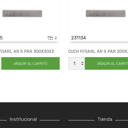
85
231134
2
/GARL AR S PAR 300X30X3
CUCH P/GARL AR S PAR 200X
CUCH
L
P/GARL
AÑADIR AL CARRITO
AÑADIR AL CARRI
AR
S
PAR
0X3
200X30X3
ad
cantidad
Institucional
Tienda