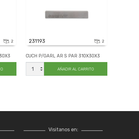
231193
2
2
30X3
CUCH P/GARL AR S PAR 310X30X3
CUCH
P/GARL
TO
AÑADIR AL CARRITO
AR
S
PAR
310X30X3
cantidad
Visitanos en: