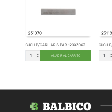
231070
2311
CUCH P/GARL AR S PAR 120X30X3
CUCH P
CUCH
CUCH
P/GARL
P/GAR
AÑADIR AL CARRITO
AR
AR
S
S
PAR
PAR
120X30X3
300X3
cantidad
cantid