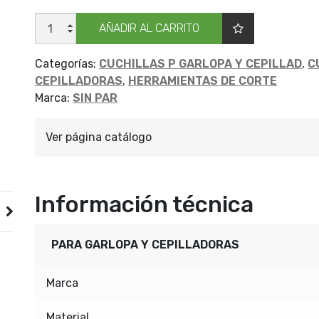
CUCH
AÑADIR AL CARRITO
P/GARL
AR
S
PAR
Categorías:
CUCHILLAS P GARLOPA Y CEPILLAD
,
C
800X35X3
CEPILLADORAS
,
HERRAMIENTAS DE CORTE
cantidad
Marca:
SIN PAR
Ver página catálogo
Información técnica
PARA GARLOPA Y CEPILLADORAS
Marca
Material