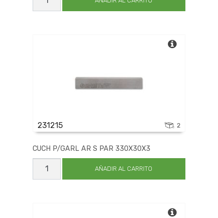
P/GARL
AÑADIR AL CARRITO
AR
S
PAR
250X30X3
cantidad
231215
2
CUCH P/GARL AR S PAR 330X30X3
CUCH
P/GARL
AÑADIR AL CARRITO
AR
S
PAR
330X30X3
cantidad