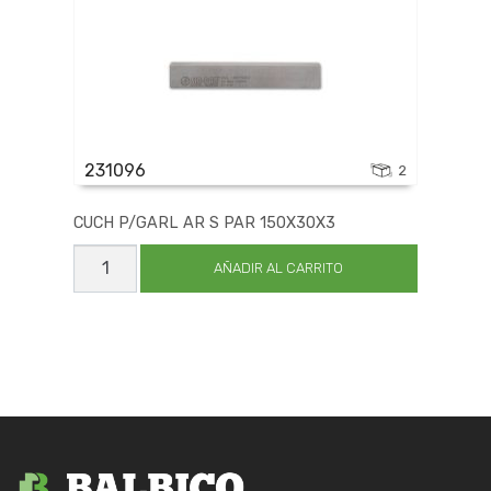
231096
2
CUCH P/GARL AR S PAR 150X30X3
CUCH
P/GARL
AÑADIR AL CARRITO
AR
S
PAR
150X30X3
cantidad