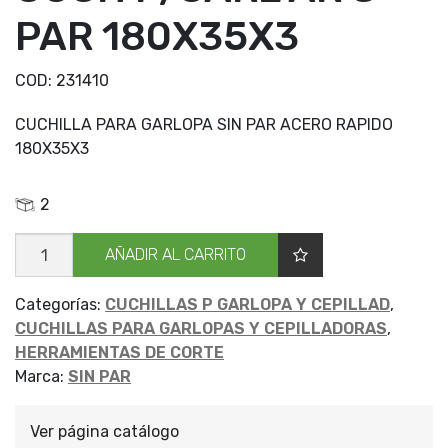
PAR 180X35X3
COD:
231410
CUCHILLA PARA GARLOPA SIN PAR ACERO RAPIDO
180X35X3
2
CUCH
AÑADIR AL CARRITO
P/GARL
AR
S
PAR
Categorías:
CUCHILLAS P GARLOPA Y CEPILLAD
,
180X35X3
CUCHILLAS PARA GARLOPAS Y CEPILLADORAS
,
cantidad
HERRAMIENTAS DE CORTE
Marca:
SIN PAR
Ver página catálogo