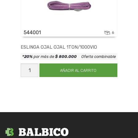
544001
6
ESLINGA OJAL OJAL 1TON/1000VIO
*20%
por más de
$ 800.000
Oferta combinable
ESLINGA
OJAL
AÑADIR AL CARRITO
OJAL
1TON/1000VIO
cantidad