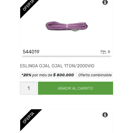
OFERTA
544019
8
ESLINGA OJAL OJAL 1TON/2000VIO
*20%
por más de
$ 800.000
Oferta combinable
ESLINGA
OJAL
AÑADIR AL CARRITO
OJAL
1TON/2000VIO
cantidad
OFERTA