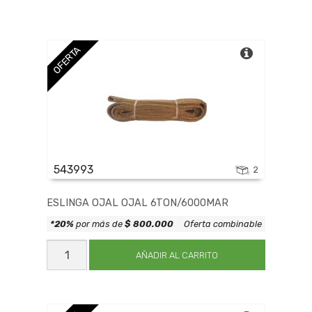
OFERTA
543993
2
ESLINGA OJAL OJAL 6TON/6000MAR
*20%
por más de
$ 800.000
Oferta combinable
ESLINGA
OJAL
AÑADIR AL CARRITO
OJAL
6TON/6000MAR
cantidad