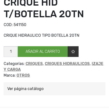
CRIQUE HID
T/BOTELLA 20TN
COD:
541150
CRIQUE HIDRAULICO TIPO BOTELLA 20TN
CRIQUE
AÑADIR AL CARRITO
HID
T/BOTELLA
20TN
cantidad
Categorías:
CRIQUES
,
CRIQUES HIDRAULICOS
,
IZAJE
Y CARGA
Marca:
OTROS
Ver página catálogo