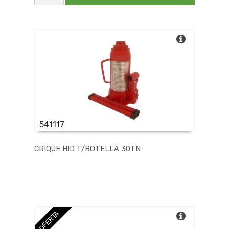
C/CINTA
1TN
cantidad
541117
CRIQUE HID T/BOTELLA 30TN
OFERTA