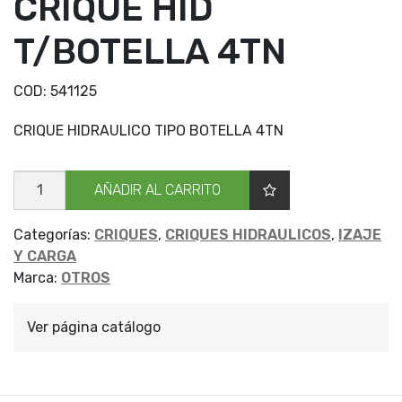
CRIQUE HID
T/BOTELLA 4TN
COD:
541125
CRIQUE HIDRAULICO TIPO BOTELLA 4TN
CRIQUE
AÑADIR AL CARRITO
HID
T/BOTELLA
4TN
cantidad
Categorías:
CRIQUES
,
CRIQUES HIDRAULICOS
,
IZAJE
Y CARGA
Marca:
OTROS
Ver página catálogo