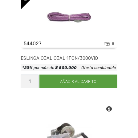
544027
8
ESLINGA OJAL OJAL 1TON/3000VIO
*20%
por más de
$ 800.000
Oferta combinable
ESLINGA
OJAL
AÑADIR AL CARRITO
OJAL
1TON/3000VIO
cantidad