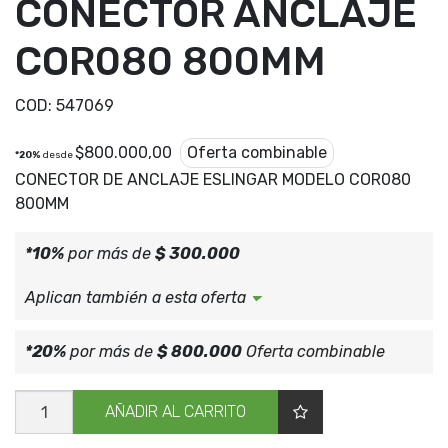
CONECTOR ANCLAJE
COR080 800MM
COD:
547069
$
800.000,00
Oferta combinable
*20%
desde
CONECTOR DE ANCLAJE ESLINGAR MODELO COR080
800MM
*10%
por más de
$ 300.000
Aplican también a esta oferta
*20%
por más de
$ 800.000
Oferta combinable
CONECTOR
AÑADIR AL CARRITO
ANCLAJE
COR080
800MM