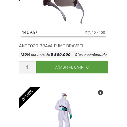
140937
10 / 100
ANTEOJO BRAVA FUME BRAV2FU
*20%
por más de
$ 800.000
Oferta combinable
ANTEOJO
BRAVA
AÑADIR AL CARRITO
FUME
BRAV2FU
cantidad
OFERTA