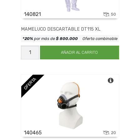
140821
50
MAMELUCO DESCARTABLE DT115 XL
*20%
por más de
$ 800.000
Oferta combinable
MAMELUCO
DESCARTABLE
AÑADIR AL CARRITO
DT115
XL
cantidad
OFERTA
140465
20