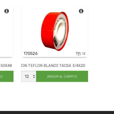
170526
12
 50X48
CIN TEFLON BLANCO TACSA 3/4X20
CIN
TEFLON
TO
AÑADIR AL CARRITO
BLANCO
TACSA
3/4X20
cantidad