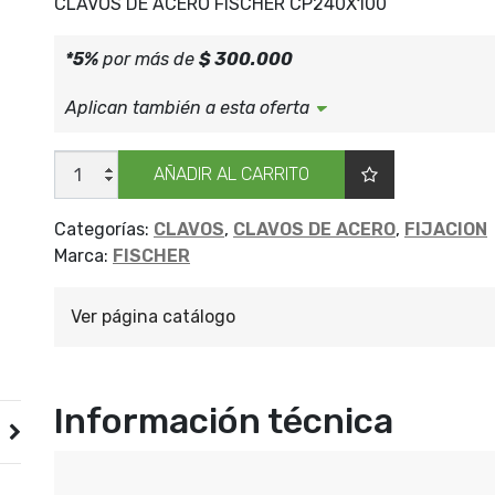
CLAVOS DE ACERO FISCHER CP240X100
*5%
por más de
$ 300.000
Aplican también a esta oferta
CLAVOS
AÑADIR AL CARRITO
ACERO
FISCHER
CP240X100
cantidad
Categorías:
CLAVOS
,
CLAVOS DE ACERO
,
FIJACION
Marca:
FISCHER
Ver página catálogo
Información técnica