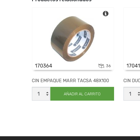
170364
17041
36
CIN EMPAQUE MARR TACSA 48X100
CIN DU
CIN
CIN
EMPAQUE
DUCTA
AÑADIR AL CARRITO
MARR
NEGRO
TACSA
TACSA
48X100
9X0.26
cantidad
cantid