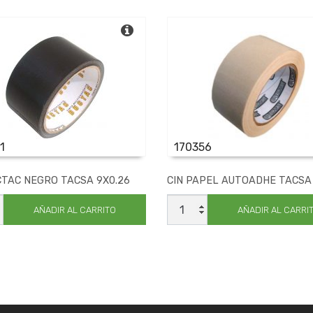
1
170356
CTAC NEGRO TACSA 9X0.26
CIN PAPEL AUTOADHE TACSA
CIN
C
PAPEL
AÑADIR AL CARRITO
AÑADIR AL CARRI
AUTOADHE
TACSA
50X48
ad
cantidad