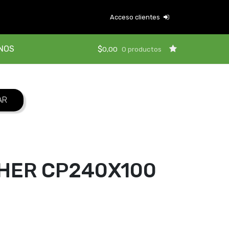
Acceso clientes
NOS
$
0,00
0 productos
CHER CP240X100