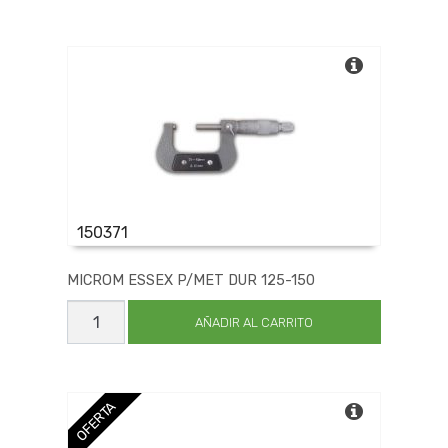
TG
IMAN
50M
cantidad
150371
MICROM ESSEX P/MET DUR 125-150
MICROM
ESSEX
AÑADIR AL CARRITO
P/MET
DUR
125-
150
cantidad
OFERTA