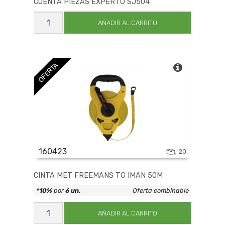
CUENTA PIEZAS EXPERTO SJ504
CUENTA
PIEZAS
AÑADIR AL CARRITO
EXPERTO
SJ504
cantidad
OFERTA
160423
20
CINTA MET FREEMANS TG IMAN 50M
*10%
por
6 un.
Oferta combinable
CINTA
MET
AÑADIR AL CARRITO
FREEMANS