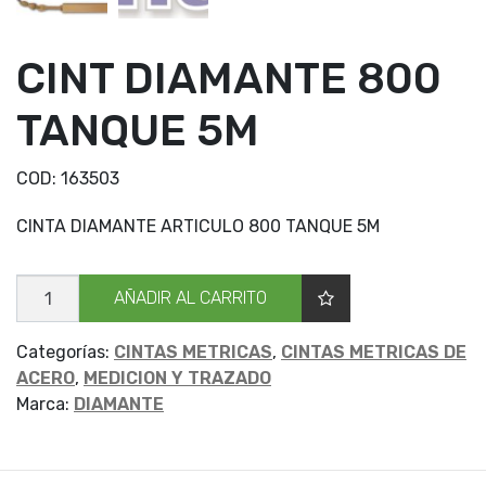
CINT DIAMANTE 800
TANQUE 5M
COD:
163503
CINTA DIAMANTE ARTICULO 800 TANQUE 5M
CINT
AÑADIR AL CARRITO
DIAMANTE
800
TANQUE
5M
Categorías:
CINTAS METRICAS
,
CINTAS METRICAS DE
cantidad
ACERO
,
MEDICION Y TRAZADO
Marca:
DIAMANTE