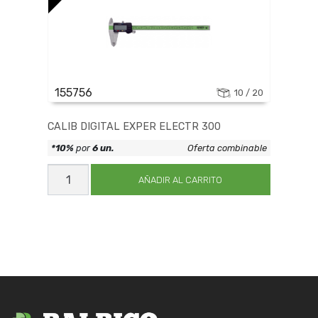
155756
10 / 20
CALIB DIGITAL EXPER ELECTR 300
*10%
por
6 un.
Oferta combinable
CALIB
DIGITAL
AÑADIR AL CARRITO
EXPER
ELECTR
300
cantidad