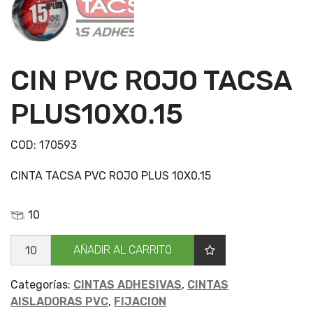
CIN PVC ROJO TACSA
PLUS10X0.15
COD:
170593
CINTA TACSA PVC ROJO PLUS 10X0.15
10
CIN
AÑADIR AL CARRITO
PVC
ROJO
TACSA
PLUS10X0.15
Categorías:
CINTAS ADHESIVAS
,
CINTAS
cantidad
AISLADORAS PVC
,
FIJACION