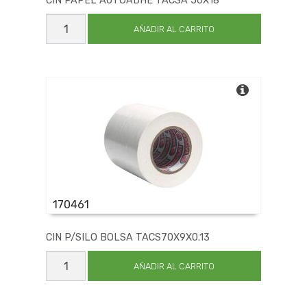
CIN PAPEL AUTOADHE TACSA 50X18
CIN
PAPEL
AÑADIR AL CARRITO
AUTOADHE
TACSA
50X18
cantidad
170461
CIN P/SILO BOLSA TACS70X9X0.13
CIN
P/SILO
AÑADIR AL CARRITO
BOLSA
TACS70X9X0.13
cantidad