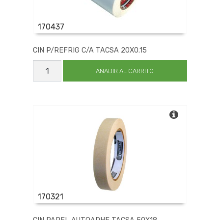
170437
CIN P/REFRIG C/A TACSA 20X0.15
CIN
P/REFRIG
AÑADIR AL CARRITO
C/A
TACSA
20X0.15
cantidad
170321