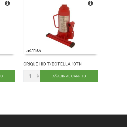
541133
CRIQUE HID T/BOTELLA 10TN
CRIQUE
HID
TO
AÑADIR AL CARRITO
T/BOTELLA
10TN
cantidad