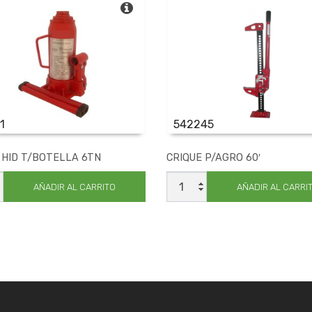
1
542245
 HID T/BOTELLA 6TN
CRIQUE P/AGRO 60′
E
CRIQUE
P/AGRO
AÑADIR AL CARRITO
AÑADIR AL CARRI
ELLA
60'
cantidad
ad