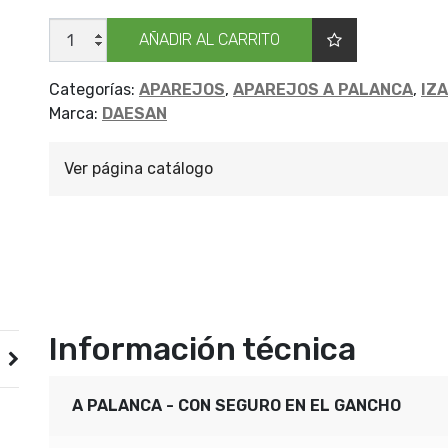
APAREJO
AÑADIR AL CARRITO
A
PALANCA
DAESA
3
Categorías:
APAREJOS
,
APAREJOS A PALANCA
,
IZ
TON
Marca:
DAESAN
cantidad
Ver página catálogo
Información técnica
A PALANCA - CON SEGURO EN EL GANCHO