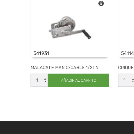
541931
54114
MALACATE MAN C/CABLE 1/2TN
CRIQUE
MALACATE
CRIQU
MAN
HID
AÑADIR AL CARRITO
C/CABLE
T/BOT
1/2TN
6TN
cantidad
cantid