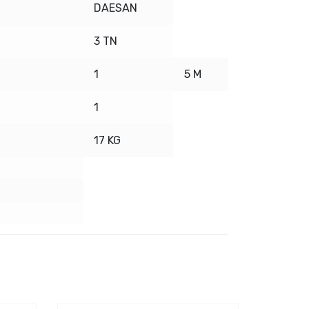
DAESAN
3 TN
1
5 M
1
17 KG