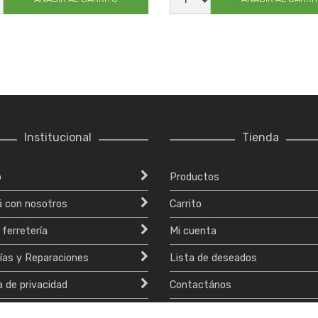
OFU100
INC
ad
LUCERNEIN100
cantidad
Institucional
Tienda
o
Productos
á con nosotros
Carrito
 ferretería
Mi cuenta
ías y Reparaciones
Lista de deseados
a de privacidad
Contactános