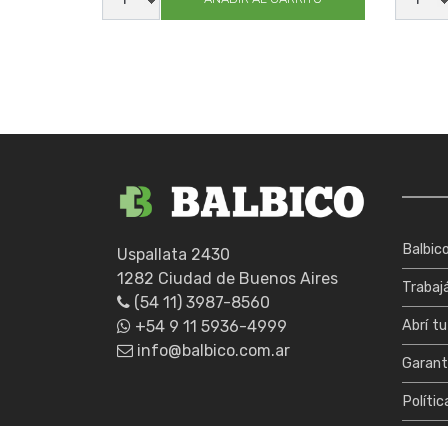
M9000ABEK2P3R
KILIMN
cantidad
cantid
Balbic
Uspallata 2430
1282 Ciudad de Buenos Aires
Trabaj
(54 11) 3987-8560
+54 9 11 5936-4999
Abrí tu
info@balbico.com.ar
Garant
Polític