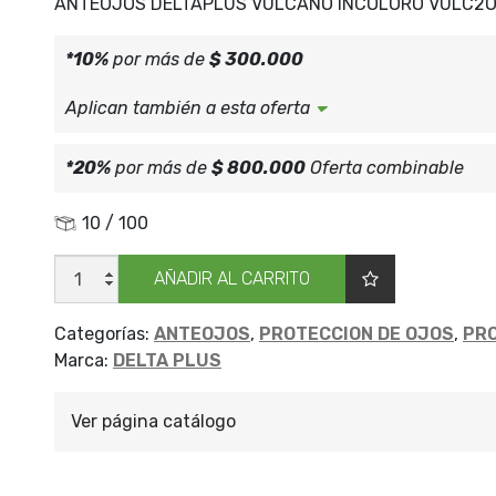
ANTEOJOS DELTAPLUS VULCANO INCOLORO VULC2O
*10%
por más de
$ 300.000
Aplican también a esta oferta
*20%
por más de
$ 800.000
Oferta combinable
10 / 100
ANTEOJO
AÑADIR AL CARRITO
VULCANO
CLEA
VULC2ORIN
cantidad
Categorías:
ANTEOJOS
,
PROTECCION DE OJOS
,
PRO
Marca:
DELTA PLUS
Ver página catálogo