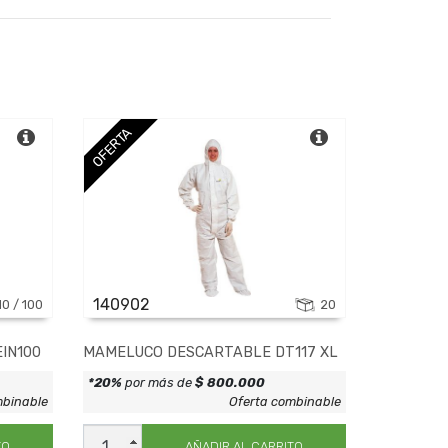
OFERTA
140902
10 / 100
20
IN100
MAMELUCO DESCARTABLE DT117 XL
*20%
por más de
$ 800.000
mbinable
Oferta combinable
MAMELUCO
DESCARTABLE
TO
AÑADIR AL CARRITO