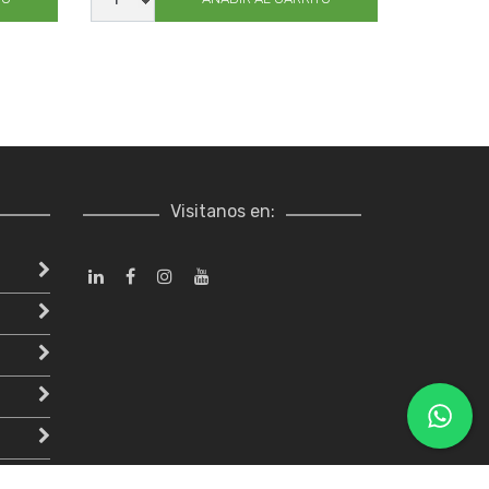
DT117
XL
cantidad
Visitanos en: