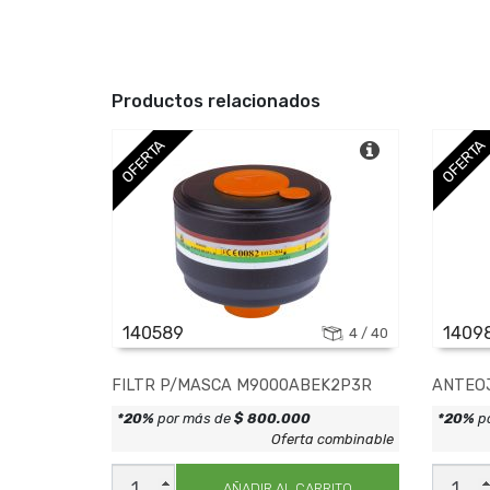
Productos relacionados
OFERTA
OFERTA
140589
1409
4 / 40
FILTR P/MASCA M9000ABEK2P3R
ANTEOJ
*20%
por más de
$ 800.000
*20%
p
Oferta combinable
FILTR
ANTEO
P/MASCA
KILIMA
AÑADIR AL CARRITO