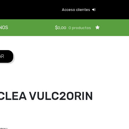
Acceso clientes
NOS
$
0,00
0 productos
CLEA VULC2ORIN