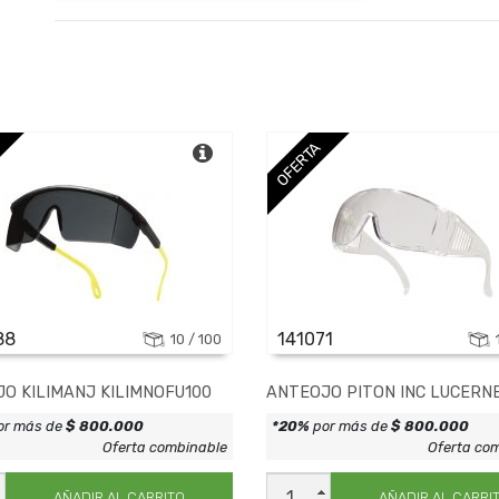
OFERTA
88
141071
10 / 100
O KILIMANJ KILIMNOFU100
ANTEOJO PITON INC LUCERNE
or más de
$ 800.000
*20%
por más de
$ 800.000
Oferta combinable
Oferta co
JO
ANTEOJO
NJ
PITON
AÑADIR AL CARRITO
AÑADIR AL CARRI