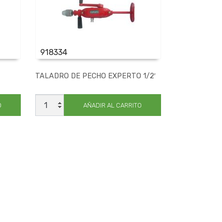
918334
TALADRO DE PECHO EXPERTO 1/2′
TALADRO
DE
O
AÑADIR AL CARRITO
PECHO
EXPERTO
1/2'
cantidad