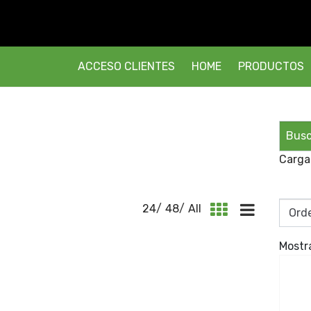
ACCESO CLIENTES
HOME
PRODUCTOS
Carga
24
/
48
/
All
Mostr