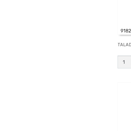
9182
TALAD
TALA
CARP
SIN
CRIQU
300
canti