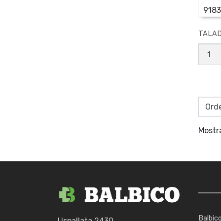
9183
TALAD
TALA
DE
MANO
EXPE
3/8'
canti
Mostr
Balbic
Uspallata 2430