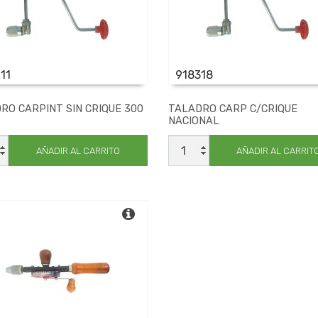
11
918318
RO CARPINT SIN CRIQUE 300
TALADRO CARP C/CRIQUE
NACIONAL
DRO
TALADRO
INT
CARP
AÑADIR AL CARRITO
AÑADIR AL CARRIT
C/CRIQUE
E
NACIONAL
cantidad
dad