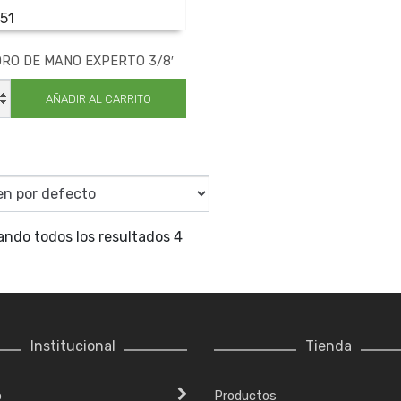
51
RO DE MANO EXPERTO 3/8′
DRO
AÑADIR AL CARRITO
RTO
dad
ando todos los resultados 4
Institucional
Tienda
o
Productos