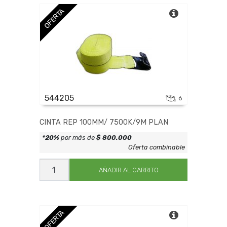
OFERTA
544205
6
CINTA REP 100MM/ 7500K/9M PLAN
*20%
por más de
$ 800.000
Oferta combinable
CINTA
REP
AÑADIR AL CARRITO
100MM/
7500K/9M
PLAN
cantidad
OFERTA