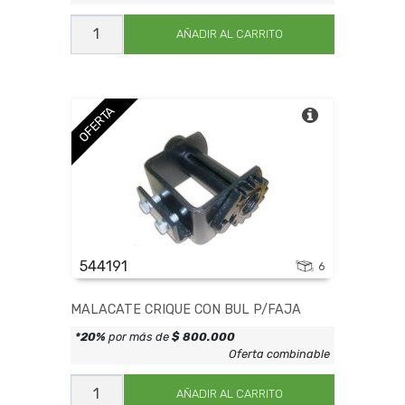
TRACA
100MM/
AÑADIR AL CARRITO
7500K/9M
PLANO
cantidad
OFERTA
544191
6
MALACATE CRIQUE CON BUL P/FAJA
*20%
por más de
$ 800.000
Oferta combinable
MALACATE
CRIQUE
AÑADIR AL CARRITO