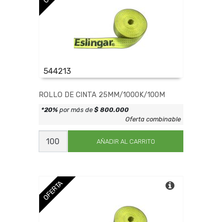
544213
ROLLO DE CINTA 25MM/1000K/100M
*20%
por más de
$ 800.000
Oferta combinable
ROLLO
DE
AÑADIR AL CARRITO
CINTA
25MM/1000K/100M
cantidad
OFERTA