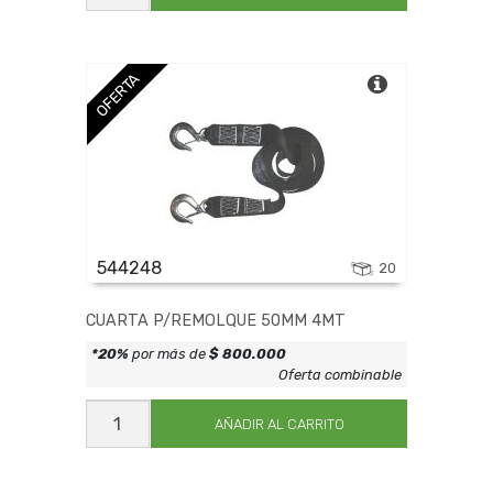
CON
BUL
P/FAJA
cantidad
OFERTA
544248
20
CUARTA P/REMOLQUE 50MM 4MT
*20%
por más de
$ 800.000
Oferta combinable
CUARTA
P/REMOLQUE
AÑADIR AL CARRITO
50MM
4MT
cantidad