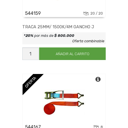
544159
20 / 20
TRACA 25MM/ 1500K/4M GANCHO J
*20%
por más de
$ 800.000
Oferta combinable
TRACA
25MM/
AÑADIR AL CARRITO
1500K/4M
GANCHO
J
cantidad
OFERTA
544167
8