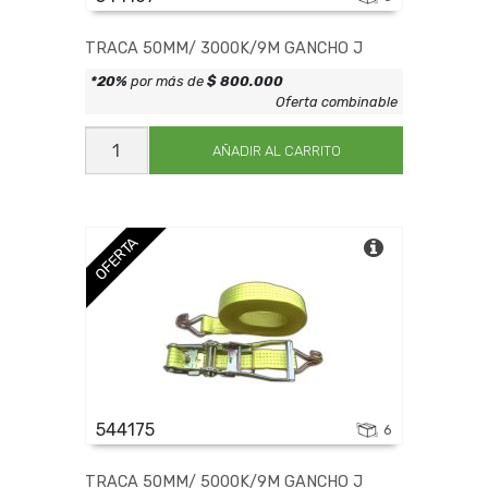
TRACA 50MM/ 3000K/9M GANCHO J
*20%
por más de
$ 800.000
Oferta combinable
TRACA
50MM/
AÑADIR AL CARRITO
3000K/9M
GANCHO
J
cantidad
OFERTA
544175
6
TRACA 50MM/ 5000K/9M GANCHO J