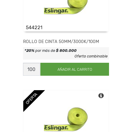
544221
ROLLO DE CINTA 50MM/3000K/100M
*20%
por más de
$ 800.000
Oferta combinable
ROLLO
DE
AÑADIR AL CARRITO
CINTA
50MM/3000K/100M
cantidad
OFERTA