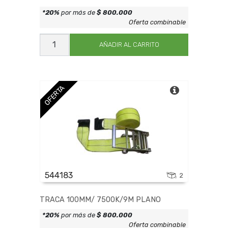
*20%
por más de
$ 800.000
Oferta combinable
TRACA
50MM/
AÑADIR AL CARRITO
5000K/9M
GANCHO
J
cantidad
OFERTA
544183
2
TRACA 100MM/ 7500K/9M PLANO
*20%
por más de
$ 800.000
Oferta combinable