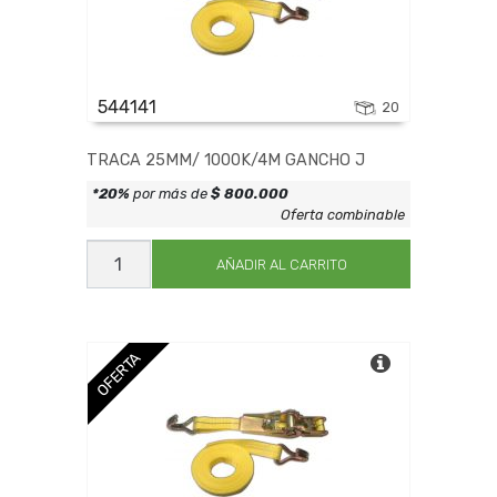
544141
20
TRACA 25MM/ 1000K/4M GANCHO J
*20%
por más de
$ 800.000
Oferta combinable
TRACA
25MM/
AÑADIR AL CARRITO
1000K/4M
GANCHO
J
cantidad
OFERTA