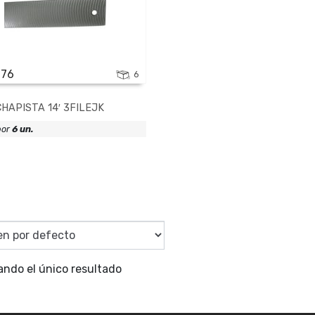
076
6
CHAPISTA 14′ 3FILEJK
or
6 un.
ando el único resultado