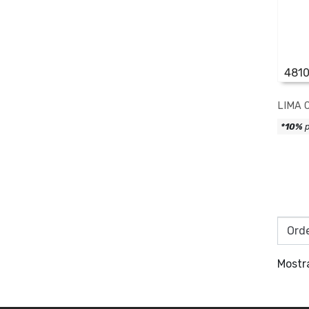
481
LIMA 
*10%
p
Mostr