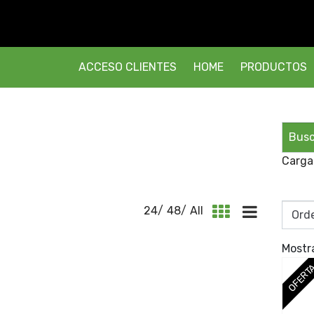
ACCESO CLIENTES
HOME
PRODUCTOS
Carga
24
/
48
/
All
Mostr
OFERT