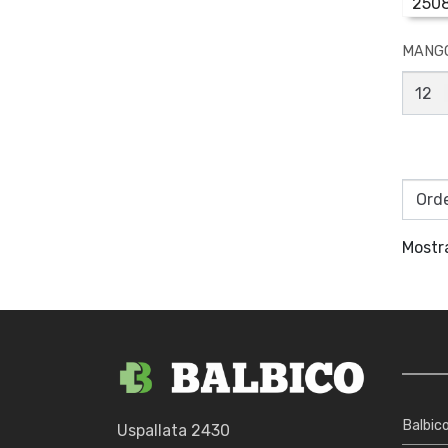
250
MANGO
MANG
PARA
LIMAS
3
FILES
N*
3
canti
Mostr
Balbic
Uspallata 2430