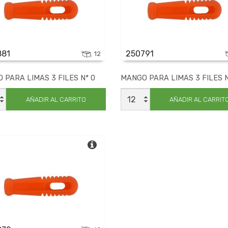
881
250791
12
 PARA LIMAS 3 FILES N* 0
MANGO PARA LIMAS 3 FILES N
O
MANGO
PARA
AÑADIR AL CARRITO
AÑADIR AL CARRIT
LIMAS
3
FILES
N*
1
dad
cantidad