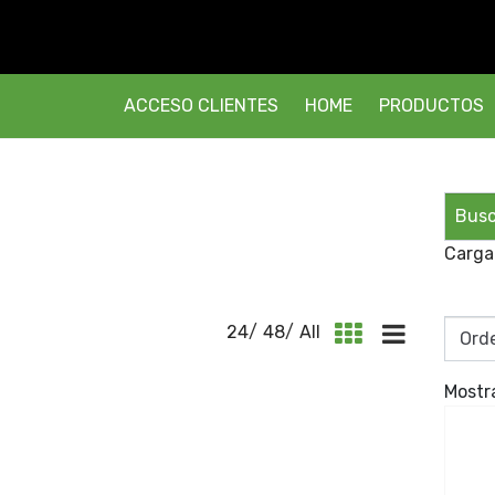
ACCESO CLIENTES
HOME
PRODUCTOS
Carga
24
/
48
/
All
Mostr