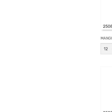
250
MANGO
MANG
PARA
LIMAS
3
FILES
N*
0
canti