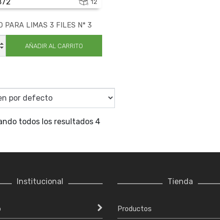
872
12
 PARA LIMAS 3 FILES N* 3
O
AÑADIR AL CARRITO
dad
ando todos los resultados 4
Institucional
Tienda
o
Productos