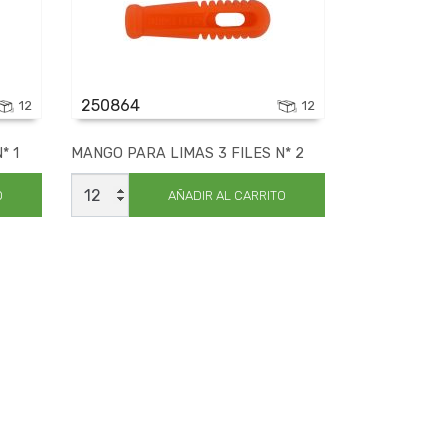
250864
12
12
* 1
MANGO PARA LIMAS 3 FILES N* 2
MANGO
PARA
O
AÑADIR AL CARRITO
LIMAS
3
FILES
N*
2
cantidad