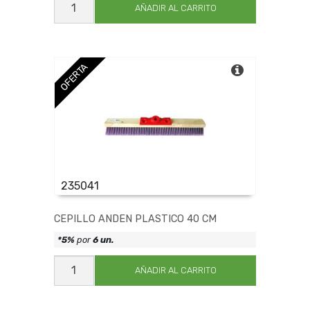
ANDEN
AÑADIR AL CARRITO
CERDA
100
CM
cantidad
OFERTA
235041
CEPILLO ANDEN PLASTICO 40 CM
*5%
por
6 un.
CEPILLO
ANDEN
AÑADIR AL CARRITO
PLASTICO
40
CM