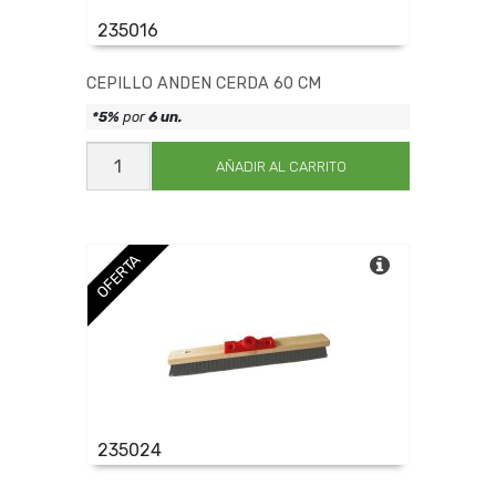
235016
CEPILLO ANDEN CERDA 60 CM
*5%
por
6 un.
CEPILLO
ANDEN
AÑADIR AL CARRITO
CERDA
60
CM
cantidad
OFERTA
235024