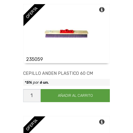
cantidad
OFERTA
235059
CEPILLO ANDEN PLASTICO 60 CM
*5%
por
6 un.
CEPILLO
ANDEN
AÑADIR AL CARRITO
PLASTICO
60
CM
cantidad
OFERTA