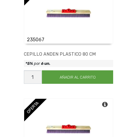
235067
CEPILLO ANDEN PLASTICO 80 CM
*5%
por
6 un.
CEPILLO
ANDEN
AÑADIR AL CARRITO
PLASTICO
80
CM
cantidad
OFERTA