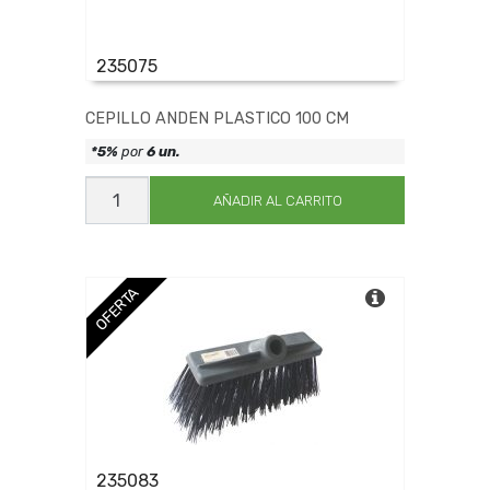
235075
CEPILLO ANDEN PLASTICO 100 CM
*5%
por
6 un.
CEPILLO
ANDEN
AÑADIR AL CARRITO
PLASTICO
100
CM
cantidad
OFERTA
235083