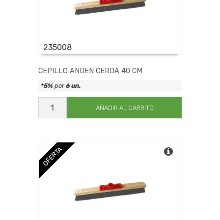
235008
CEPILLO ANDEN CERDA 40 CM
*5%
por
6 un.
CEPILLO
ANDEN
AÑADIR AL CARRITO
CERDA
40
CM
cantidad
OFERTA