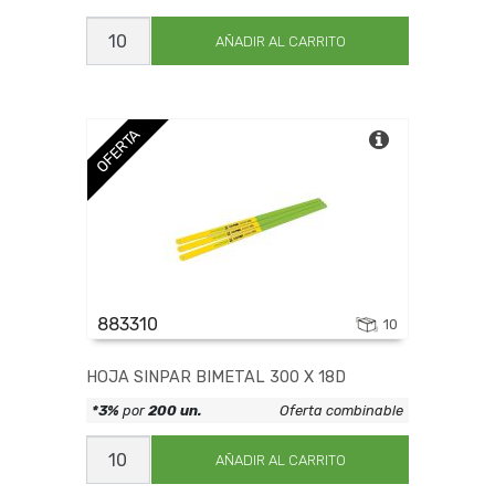
HOJA
SINPAR
AÑADIR AL CARRITO
ALEADO
300
X
32D
cantidad
OFERTA
883310
10
HOJA SINPAR BIMETAL 300 X 18D
*3%
por
200 un.
Oferta combinable
HOJA
SINPAR
AÑADIR AL CARRITO
BIMETAL