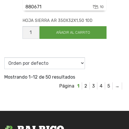
880671
10
HOJA SIERRA AR 350X32X1,50 10D
HOJA
SIERRA
AÑADIR AL CARRITO
AR
350X32X1,50
10D
cantidad
Mostrando 1–12 de 50 resultados
1
2
3
4
5
→