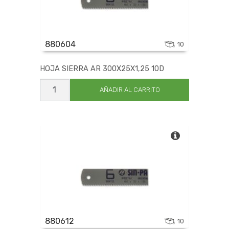
880604
10
HOJA SIERRA AR 300X25X1,25 10D
HOJA
SIERRA
AÑADIR AL CARRITO
AR
300X25X1,25
10D
cantidad
880612
10