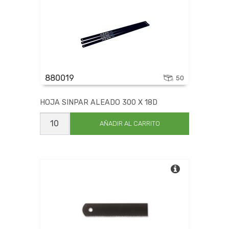
880019
50
HOJA SINPAR ALEADO 300 X 18D
HOJA
SINPAR
AÑADIR AL CARRITO
ALEADO
300
X
18D
cantidad