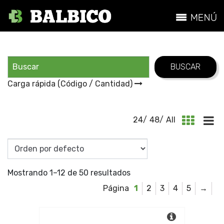
Carga rápida (Código / Cantidad)
24
/
48
/
All
Mostrando 1–12 de 50 resultados
1
2
3
4
5
→