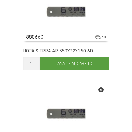
880663
10
HOJA SIERRA AR 350X32X1,50 6D
HOJA
SIERRA
AÑADIR AL CARRITO
AR
350X32X1,50
6D
cantidad