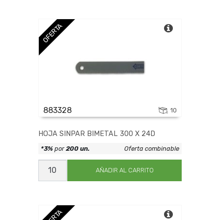
300
X
18D
cantidad
OFERTA
883328
10
HOJA SINPAR BIMETAL 300 X 24D
*3%
por
200 un.
Oferta combinable
HOJA
SINPAR
AÑADIR AL CARRITO
BIMETAL
300
X
24D
cantidad
OFERTA