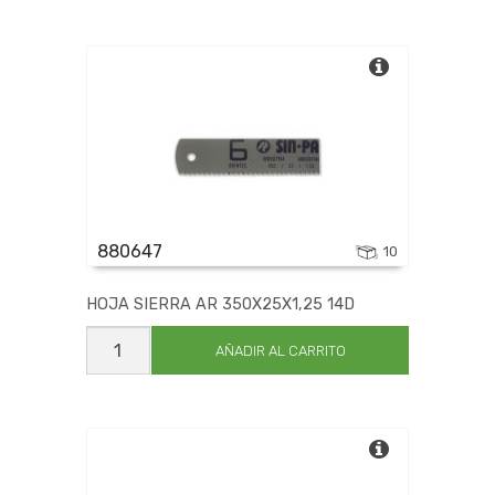
350X25X1,25
10D
cantidad
880647
10
HOJA SIERRA AR 350X25X1,25 14D
HOJA
SIERRA
AÑADIR AL CARRITO
AR
350X25X1,25
14D
cantidad