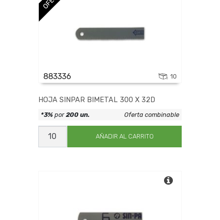
883336
10
HOJA SINPAR BIMETAL 300 X 32D
*3%
por
200 un.
Oferta combinable
HOJA
SINPAR
AÑADIR AL CARRITO
BIMETAL
300
X
32D
cantidad