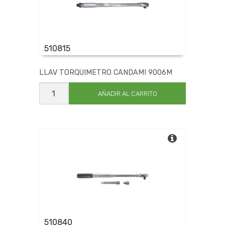
510815
LLAV TORQUIMETRO CANDAMI 9006M
LLAV
TORQUIMETRO
AÑADIR AL CARRITO
CANDAMI
9006M
cantidad
510840