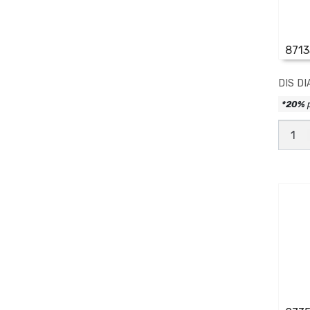
8713
DIS D
*20%
DIS
DIAM
PREM
EXP
HUM1
canti