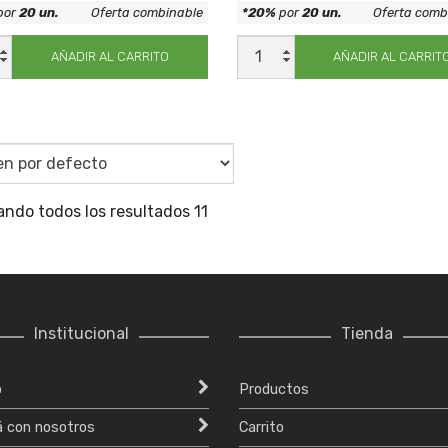
por
20 un.
Oferta combinable
*20%
por
20 un.
Oferta comb
DISCO
DIAM
AÑADIR AL CARRITO
AÑADIR AL CARRIT
ECO
RTO
EXPERTO
5
TUR115
dad
cantidad
ando todos los resultados 11
Institucional
Tienda
o
Productos
á con nosotros
Carrito