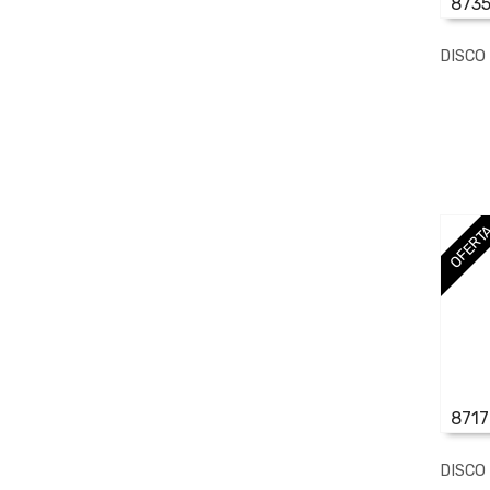
8735
DISCO
OFERT
871
DISCO