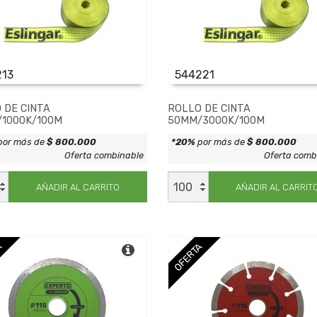
213
544221
 DE CINTA
ROLLO DE CINTA
1000K/100M
50MM/3000K/100M
por más de
$ 800.000
*20%
por más de
$ 800.000
Oferta combinable
Oferta comb
O
ROLLO
DE
AÑADIR AL CARRITO
AÑADIR AL CARRIT
CINTA
/1000K/100M
50MM/3000K/100M
dad
cantidad
A
OFERTA