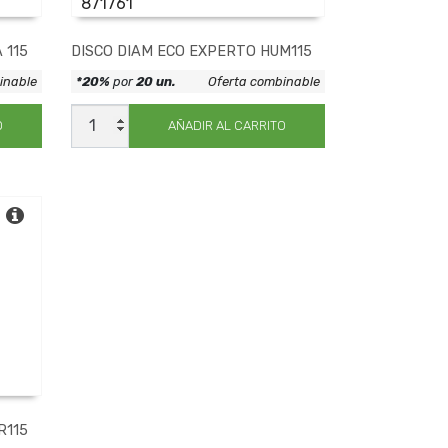
871761
 115
DISCO DIAM ECO EXPERTO HUM115
inable
*20%
por
20 un.
Oferta combinable
DISCO
DIAM
O
AÑADIR AL CARRITO
ECO
EXPERTO
HUM115
cantidad
R115