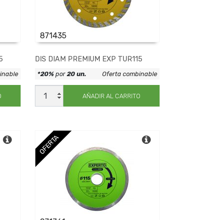
871435
5
DIS DIAM PREMIUM EXP TUR115
inable
*20%
por
20 un.
Oferta combinable
DIS
DIAM
O
AÑADIR AL CARRITO
PREMIUM
EXP
TUR115
cantidad
OFERTA