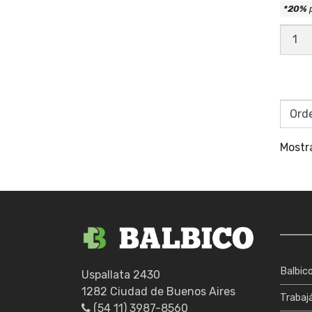
*20%
DISCO
DIAM
ECO
EXPE
SEC11
canti
Mostr
Balbic
Uspallata 2430
1282 Ciudad de Buenos Aires
Trabaj
(54 11) 3987-8560