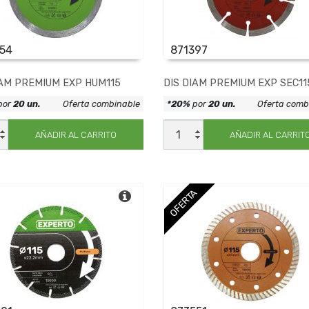
54
871397
IAM PREMIUM EXP HUM115
DIS DIAM PREMIUM EXP SEC11
por
20 un.
Oferta combinable
*20%
por
20 un.
Oferta comb
DIS
DIAM
AÑADIR AL CARRITO
AÑADIR AL CARRIT
IUM
PREMIUM
EXP
15
SEC115
dad
cantidad
OFERTA