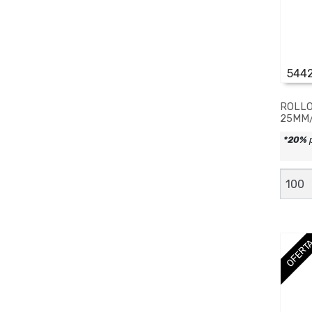
544
ROLLO
25MM/
*20%
ROLL
DE
CINTA
25MM
canti
OFERT