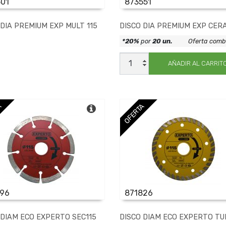
01
873551
 DIA PREMIUM EXP MULT 115
DISCO DIA PREMIUM EXP CERA
*20%
por
20 un.
Oferta comb
DISCO
DIA
AÑADIR AL CARRIT
PREMIUM
EXP
CERA
115
cantidad
A
OFERTA
796
871826
 DIAM ECO EXPERTO SEC115
DISCO DIAM ECO EXPERTO TU