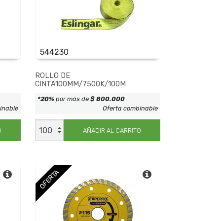
544230
ROLLO DE
CINTA100MM/7500K/100M
*20%
por más de
$ 800.000
inable
Oferta combinable
ROLLO
DE
O
AÑADIR AL CARRITO
CINTA100MM/7500K/100M
cantidad
OFERTA