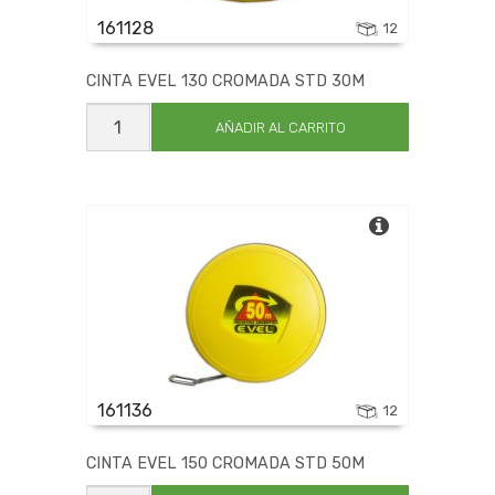
161128
12
CINTA EVEL 130 CROMADA STD 30M
CINTA
EVEL
AÑADIR AL CARRITO
130
CROMADA
STD
30M
cantidad
161136
12
CINTA EVEL 150 CROMADA STD 50M
CINTA