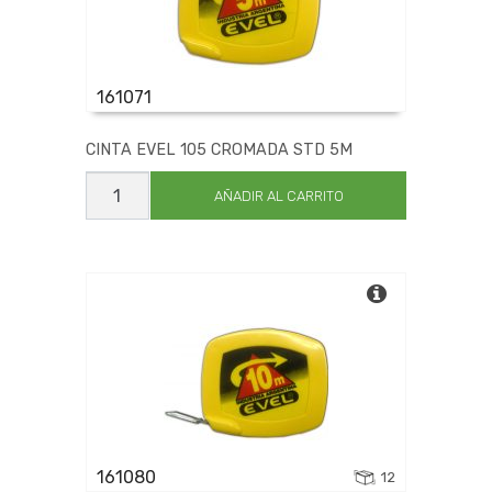
THREE FILES
TORIANO
TOTH
UNIKRAFTS
161071
URANGA
VALLORBE
CINTA EVEL 105 CROMADA STD 5M
VILLA
CINTA
VULCANO
EVEL
AÑADIR AL CARRITO
105
WIRA
CROMADA
STD
5M
cantidad
161080
12