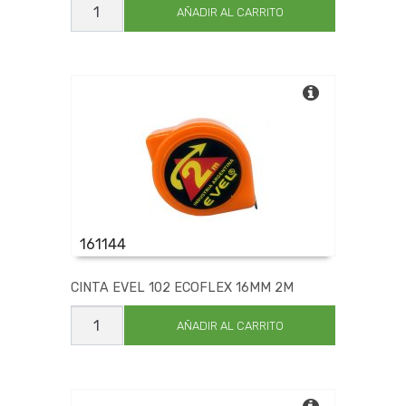
EVEL
AÑADIR AL CARRITO
150
CROMADA
STD
50M
cantidad
161144
CINTA EVEL 102 ECOFLEX 16MM 2M
CINTA
EVEL
AÑADIR AL CARRITO
102
ECOFLEX
16MM
2M
cantidad