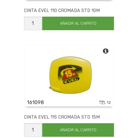
CINTA EVEL 110 CROMADA STD 10M
CINTA
EVEL
AÑADIR AL CARRITO
110
CROMADA
STD
10M
cantidad
161098
12
CINTA EVEL 115 CROMADA STD 15M
CINTA
EVEL
AÑADIR AL CARRITO
115