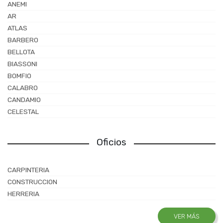
ANEMI
AR
ATLAS
BARBERO
BELLOTA
BIASSONI
BOMFIO
CALABRO
CANDAMIO
CELESTAL
CIRIRI
CORTRIFIL
Oficios
DACALOR
DAESAN
CARPINTERIA
DELTA PLUS
CONSTRUCCION
DIAMANTE
HERRERIA
EL ABUELO
EL ROBLE
VER MÁS
ESKILSTUNA