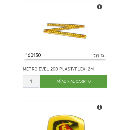
LIN
MAX
MUNDIAL
OLFA
ONWARD
OTROS
PNT
PROTOOLS
160130
12
RAPID
RAVAT
METRO EVEL 200 PLAST/FLEXI 2M
RERAR
METRO
SABRE TEXTRON
EVEL
AÑADIR AL CARRITO
SANOGA
200
PLAST/FLEXI
SANTA JUANA
2M
SIN PAR
cantidad
SOMET
SONDA OPAL
TACSA
TAPARIA