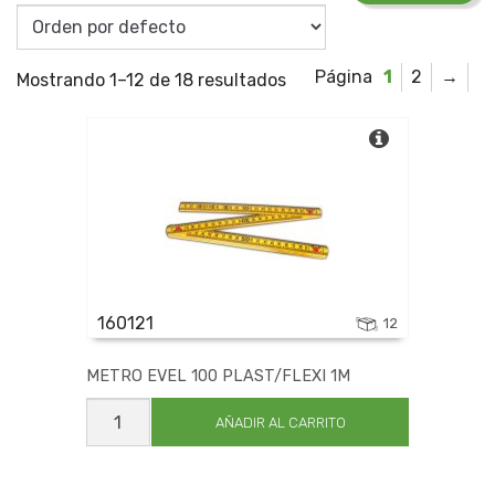
ESLINGAR
ESSEX
EVEL
1
2
→
Mostrando 1–12 de 18 resultados
EXPERTO
EXTRAPOL
EZETA
FADAC
FEMUCAL
FISCHER
FREEMANS
H Y G
HELIOS
160121
12
HERRAMAR
HORO
METRO EVEL 100 PLAST/FLEXI 1M
HUALA
METRO
INCOLMA
EVEL
AÑADIR AL CARRITO
100
JG
PLAST/FLEXI
KRYLON
1M
cantidad