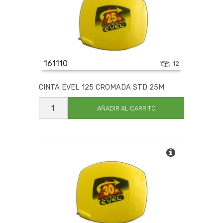
161110
12
CINTA EVEL 125 CROMADA STD 25M
CINTA
EVEL
AÑADIR AL CARRITO
125
CROMADA
STD
25M
cantidad