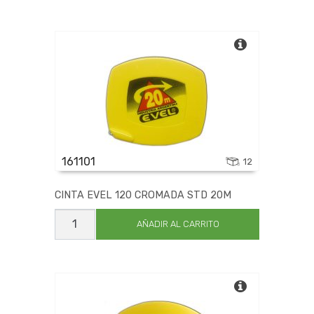
CROMADA
STD
15M
cantidad
161101
12
CINTA EVEL 120 CROMADA STD 20M
CINTA
EVEL
AÑADIR AL CARRITO
120
CROMADA
STD
20M
cantidad