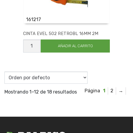
161217
CINTA EVEL 502 RETROBL 16MM 2M
CINTA
EVEL
AÑADIR AL CARRITO
502
RETROBL
16MM
2M
cantidad
1
2
→
Mostrando 1–12 de 18 resultados