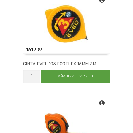
161209
CINTA EVEL 103 ECOFLEX 16MM 3M
CINTA
EVEL
AÑADIR AL CARRITO
103
ECOFLEX
16MM
3M
cantidad