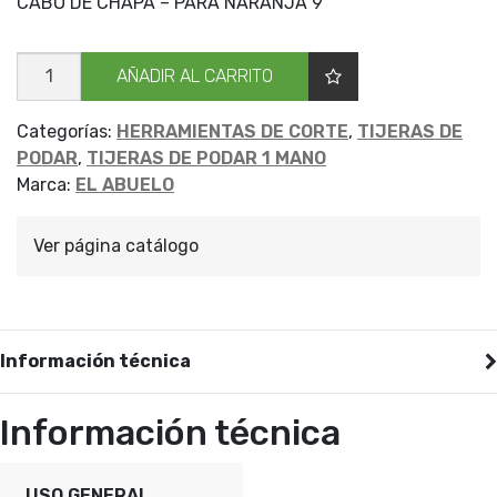
CABO DE CHAPA – PARA NARANJA 9′
TIJERA
AÑADIR AL CARRITO
PODAR
EL
ABUELO
225
Categorías:
HERRAMIENTAS DE CORTE
,
TIJERAS DE
MM
PODAR
,
TIJERAS DE PODAR 1 MANO
cantidad
Marca:
EL ABUELO
Ver página catálogo
Información técnica
Información técnica
USO GENERAL