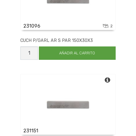
231096
2
CUCH P/GARL AR S PAR 150X30X3
CUCH
P/GARL
AÑADIR AL CARRITO
AR
S
PAR
150X30X3
cantidad
231151