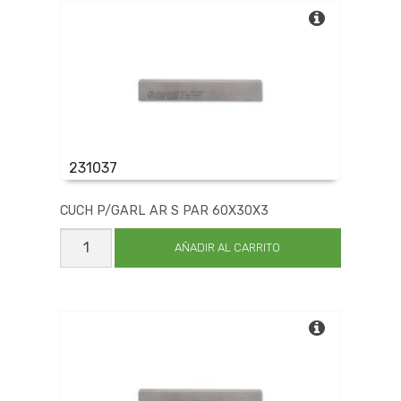
231037
CUCH P/GARL AR S PAR 60X30X3
CUCH
P/GARL
AÑADIR AL CARRITO
AR
S
PAR
60X30X3
cantidad