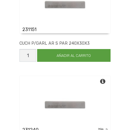
231151
CUCH P/GARL AR S PAR 240X30X3
CUCH
P/GARL
AÑADIR AL CARRITO
AR
S
PAR
240X30X3
cantidad
231240
2