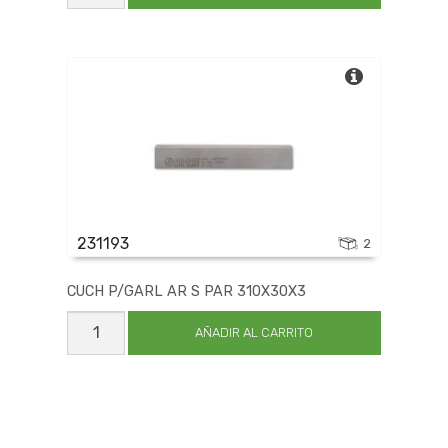
AR
S
PAR
300X30X3
cantidad
231193
2
CUCH P/GARL AR S PAR 310X30X3
CUCH
P/GARL
AÑADIR AL CARRITO
AR
S
PAR
310X30X3
cantidad