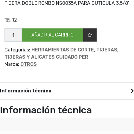
TIJERA DOBLE ROMBO NS0035A PARA CUTICULA 3.5/8′
12
TIJ
AÑADIR AL CARRITO
D/ROMB
NS0035A
CUTICULA
90
Categorías:
HERRAMIENTAS DE CORTE
,
TIJERAS
,
cantidad
TIJERAS Y ALICATES CUIDADO PER
Marca:
OTROS
Información técnica
Información técnica