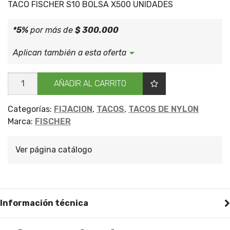
TACO FISCHER S10 BOLSA X500 UNIDADES
*5%
por más de
$ 300.000
Aplican también a esta oferta
TACO
AÑADIR AL CARRITO
FISCHER
BOLSA
S10
X
Categorías:
FIJACION
,
TACOS
,
TACOS DE NYLON
500
Marca:
FISCHER
cantidad
Ver página catálogo
Información técnica