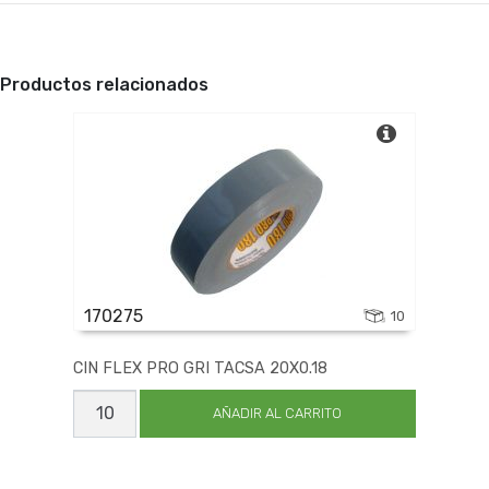
Productos relacionados
170275
10
CIN FLEX PRO GRI TACSA 20X0.18
CIN
FLEX
AÑADIR AL CARRITO
PRO
GRI
TACSA
20X0.18