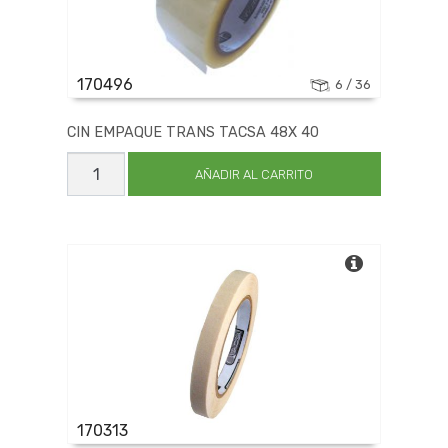
170496
6 / 36
CIN EMPAQUE TRANS TACSA 48X 40
CIN
EMPAQUE
AÑADIR AL CARRITO
TRANS
TACSA
48X
40
cantidad
170313